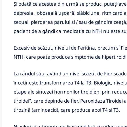
Și odată ce acestea din urmă se produc, puteți ave
depresia , oboseală ușoară, slăbiciune, ritm cardiac
sexual, pierderea parului si / sau de gândire ceață
pacient de a gândi ca medicatia cu NTH nu este su
Excesiv de scăzut, nivelul de Feritina, precum si Fie
NTH, care poate produce simptome de hipertiroidie
La rândul său, având un nivel scazut de Fier scade 
încetinește transformarea T4 la T3. Biologic, nivelu
etape ale sintezei hormonilor tiroidieni prin reduc
tiroidei”, care depinde de fier. Peroxidaza Tiroidei 
tirozină (aminoacid), care produce apoi T4 și T3.
Niveluri insuficiente de Fier modifică și reduc conv