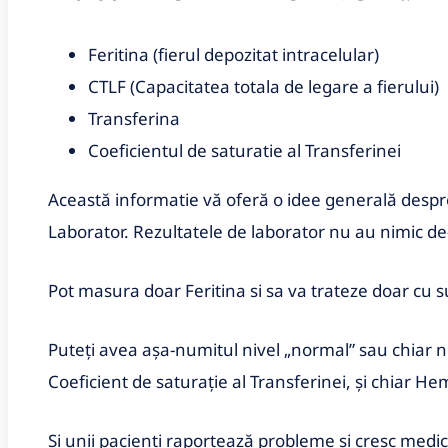
Feritina (fierul depozitat intracelular)
CTLF (Capacitatea totala de legare a fierului)
Transferina
Coeficientul de saturatie al Transferinei
Această informatie vă oferă o idee generală despre
Laborator. Rezultatele de laborator nu au nimic de-a
Pot masura doar Feritina si sa va trateze doar cu 
Puteți avea așa-numitul nivel „normal” sau chiar ni
Coeficient de saturație al Transferinei, și chiar H
Și unii pacienți raportează probleme si cresc medic