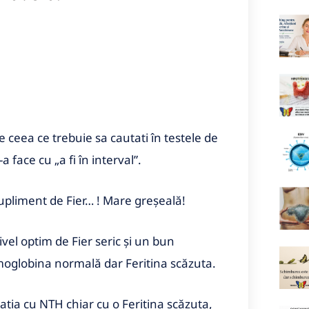
 ceea ce trebuie sa cautati în testele de
 face cu „a fi în interval”.
supliment de Fier… ! Mare greșeală!
vel optim de Fier seric și un bun
emoglobina normală dar Feritina scăzuta.
atia cu NTH chiar cu o Feritina scăzuta,