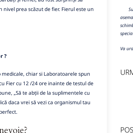
 nivel prea scăzut de fier. Fierul este un
Sunte
aseman
schimb
specia
Va ura
r ?
URM
b medicale, chiar si Laboratoarele spun
u Fier cu 12 /24 ore inainte de testul de
une, „Să te abții de la suplimentele cu
ică daca vrei să vezi ca organismul tau
perfect.
evoie?
POS