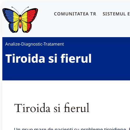
COMUNITATEA TR
SISTEMUL 
Analize-Diagnostic-Tratament
Tiroida si fierul
Tiroida si fierul
Un grup mare de pacienti cu probleme tiroidiene, bă