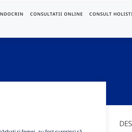
ENDOCRIN
CONSULTATII ONLINE
CONSULT HOLIST
DES
rbați și femei, au fost surprinși să