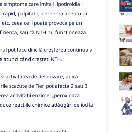
a simptome care imita Hipotiroidia :
 rapid, palpitatii, pierderea apetitului
, etc, ceea ce il poate provoca pe un
ficienta, sau că NTH nu funcționează.
rul pot face dificilă creșterea continua a
 atunci când creșteti NTH.
si activitatea de deionizare, adică
rile scazute de Fier, pot afecta 2 sau 3
erea activității enzimei „peroxidaza
aduce reacțiile chimice adăugări de iod la
ersia T4 la T3, pe lângă un T3