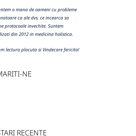
m o mana de oameni cu probleme
atoare ca ale dvs. ce incearca sa
e protocoale invechite. Suntem
lizati din 2012 in medicina holistica.
m lectura placuta si Vindecare fericita!
ARITI-NE
TARI RECENTE