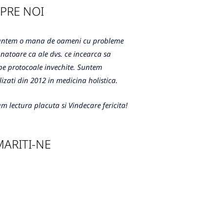
PRE NOI
m o mana de oameni cu probleme
atoare ca ale dvs. ce incearca sa
e protocoale invechite. Suntem
lizati din 2012 in medicina holistica.
m lectura placuta si Vindecare fericita!
ARITI-NE