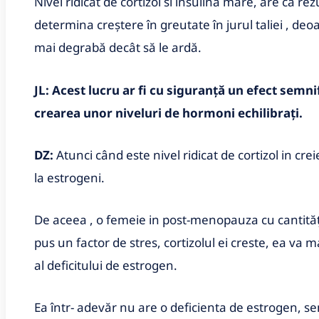
Nivel ridicat de cortizol si insulina mare, are ca rez
determina creștere în greutate în jurul taliei , deo
mai degrabă decât să le ardă.
JL: Acest lucru ar fi cu siguranță un efect semn
crearea unor niveluri de hormoni echilibrați.
DZ:
Atunci când este nivel ridicat de cortizol in cr
la estrogeni.
De aceea , o femeie in post-menopauza cu cantităț
pus un factor de stres, cortizolul ei creste, ea va
al deficitului de estrogen.
Ea într- adevăr nu are o deficienta de estrogen, sen