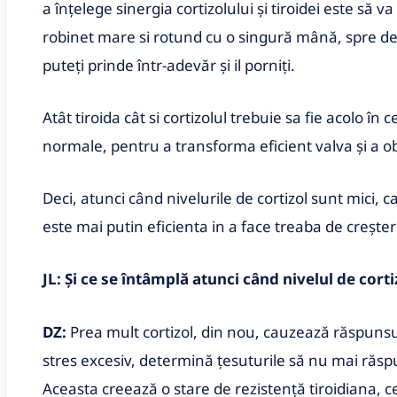
a înțelege sinergia cortizolului și tiroidei este să v
robinet mare si rotund cu o singură mână, spre deo
puteți prinde într-adevăr și il porniți.
Atât tiroida cât si cortizolul trebuie sa fie acolo în c
normale, pentru a transforma eficient valva și a o
Deci, atunci când nivelurile de cortizol sunt mici,
este mai putin eficienta in a face treaba de creștere
JL: Și ce se întâmplă atunci când nivelul de cor
DZ:
Prea mult cortizol, din nou, cauzează răspunsul
stres excesiv, determină țesuturile să nu mai răs
Aceasta creează o stare de rezistență tiroidiana, 