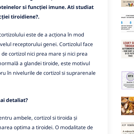
teinelor si funcției imune. Ati studiat
ției tiroidiene?.
cortizolului este de a acționa în mod
ivelul receptorului genei. Cortizolul face
 de cortizol nici prea mare și nici prea
ormală a glandei tiroide, este motivul
 în nivelurile de cortizol si suprarenale
mai detaliat?
tru ambele, cortizol si tiroida și
narea optima a tiroidei. O modalitate de