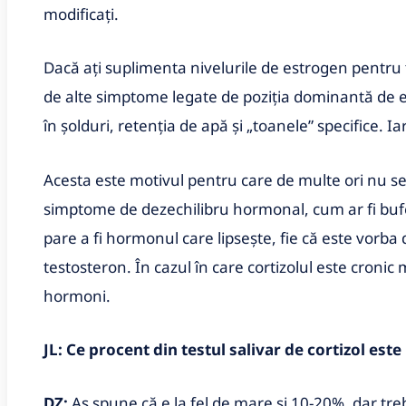
modificați.
Dacă ați suplimenta nivelurile de estrogen pentru 
de alte simptome legate de poziția dominantă de e
în șolduri, retenția de apă și „toanele” specifice. I
Acesta este motivul pentru care de multe ori nu se
simptome de dezechilibru hormonal, cum ar fi buf
pare a fi hormonul care lipsește, fie că este vorba
testosteron. În cazul în care cortizolul este cronic
hormoni.
JL: Ce procent din testul salivar de cortizol este
DZ:
Aș spune că e la fel de mare si 10-20%, dar tr