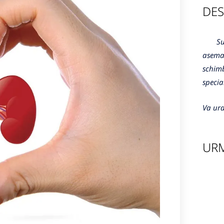
DES
Sunte
aseman
schimb
specia
Va ura
URM