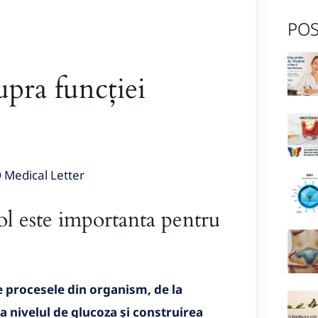
POS
upra funcției
D Medical Letter
ol este importanta pentru
e procesele din organism, de la
 la nivelul de glucoza și construirea