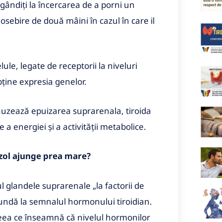
a gândiți la încercarea de a porni un
sebire de două mâini în cazul în care il
elule, legate de receptorii la niveluri
bține expresia genelor.
 cauzează epuizarea suprarenala, tiroida
 a energiei și a activității metabolice.
tizol ajunge prea mare?
 glandele suprarenale „la factorii de
pundă la semnalul hormonului tiroidian.
ceea ce înseamnă că nivelul hormonilor