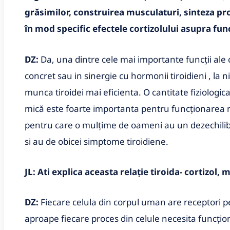
grăsimilor, construirea musculaturi, sinteza pro
în mod specific efectele cortizolului asupra func
DZ:
Da, una dintre cele mai importante funcții ale 
concret sau in sinergie cu hormonii tiroidieni , la n
munca tiroidei mai eficienta. O cantitate fiziologica
mică este foarte importanta pentru funcționarea n
pentru care o mulțime de oameni au un dezechilibru
si au de obicei simptome tiroidiene.
JL: Ati explica aceasta relație tiroida- cortizol, 
DZ:
Fiecare celula din corpul uman are receptori pen
aproape fiecare proces din celule necesita funcțio