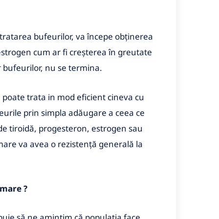
tratarea bufeurilor, va începe obținerea
strogen cum ar fi creșterea în greutate
ar bufeurilor, nu se termina.
 poate trata in mod eficient cineva cu
eurile prin simpla adăugare a ceea ce
 de tiroidă, progesteron, estrogen sau
 mare va avea o rezistență generală la
 mare ?
ebuie să ne amintim că populația face