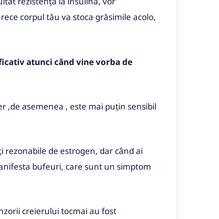
ultat rezistența la insulină, vor
arece corpul tău va stoca grăsimile acolo,
ificativ atunci când vine vorba de
eier ,de asemenea , este mai puțin sensibil
i rezonabile de estrogen, dar când ai
 manifesta bufeuri, care sunt un simptom
zorii creierului tocmai au fost