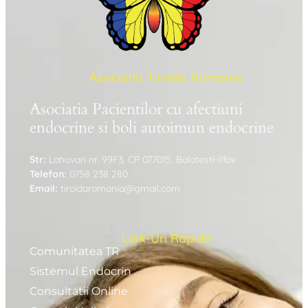
Asociatia Tiroida Romania
Asociatia Pacientilor cu afectiuni
endocrine si boli autoimun endocrine
Str:
Lahovari nr. 99F3, CP 077015, Balotesti-Ilfov
Telefon:
0758 238 280
Email:
tiroidaromania@gmail.com
Link-Uri Rapide
Comunitatea TR
Sistemul Endocrin
Consultatii Online