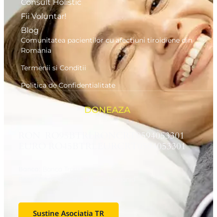
Consult Holistic
Fii Voluntar!
Blog
Comunitatea pacientilor cu afectiuni tiroidiene din
Romania
Termenii si Conditii
Politica de Confidentialitate
DONEAZA
RON RO95BTRLRONCRT0594053301
EURO RO45BTRLEURCRT0594053301
Banca:
Banca Transilvania
Beneficiar:
Asociaţia Tiroida Romania
Sustine Asociatia TR