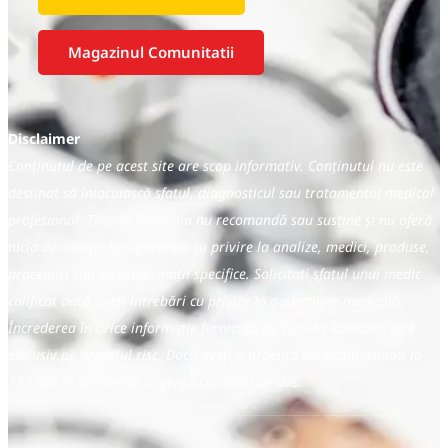
Magazinul Comunitatii
Disclaimer
Conținutul de pe acest site are scop informativ. Conținutul nu este
destinat să înlocuiască sfatul, diagnosticul sau tratamentul medical
profesional. Tiroida Romania nu recomandă sau susține și nu oferă
nicio declarație sau garanție cu privire la analize, medici, produse,
proceduri sau alte informații specifice. Solicitați sfatul unui medic
calificat dacă aveți întrebări cu privire la o afecțiune medicală.
Încrederea în orice informație furnizată de Tiroida Romania este
exclusiv pe propriul risc. Dacă aveți o urgență medicală, sunați la
112 sau la alt număr urgență cunoscut de dvs.