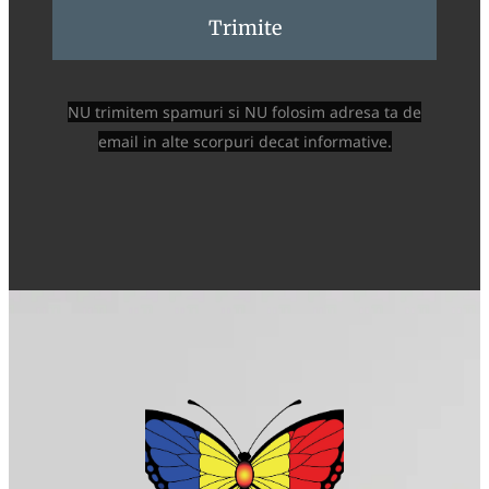
Trimite
NU trimitem spamuri si NU folosim adresa ta de
email in alte scorpuri decat informative.