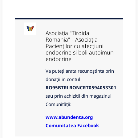
Asociația "Tiroida
Romania" - Asociația
Pacienților cu afecțiuni
endocrine si boli autoimun
endocrine
Va puteți arata recunoștința prin
donații in contul
RO95BTRLRONCRT0594053301
sau prin achiziții din magazinul
Comunității:
www.abundenta.org
Comunitatea Facebook