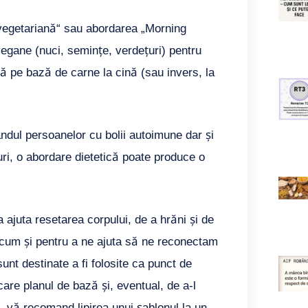
-vegetariană“ sau abordarea „Morning
egane (nuci, semințe, verdețuri) pentru
 pe bază de carne la cină (sau invers, la
ândul persoanelor cu bolii autoimune dar și
ri, o abordare dietetică poate produce o
a ajuta resetarea corpului, de a hrăni și de
ecum și pentru a ne ajuta să ne reconectam
unt destinate a fi folosite ca punct de
care planul de bază și, eventual, de a-l
, vă recomand lipirea unui șablonul la un