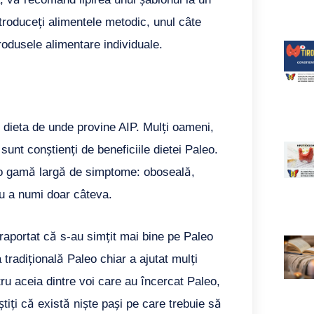
ntroduceți alimentele metodic, unul câte
 produsele alimentare individuale.
e dieta de unde provine AIP. Mulți oameni,
unt conștienți de beneficiile dietei Paleo.
 o gamă largă de simptome: oboseală,
ru a numi doar câteva.
u raportat că s-au simțit mai bine pe Paleo
tradițională Paleo chiar a ajutat mulți
tru aceia dintre voi care au încercat Paleo,
tiți că există niște pași pe care trebuie să