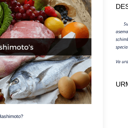
DE
Sunte
aseman
schimb
specia
Va ura
URM
 Hashimoto?