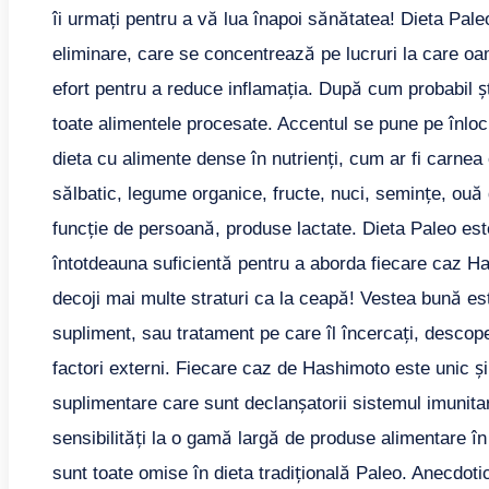
îi urmați pentru a vă lua înapoi sănătatea! Dieta Paleo
eliminare, care se concentrează pe lucruri la care oam
efort pentru a reduce inflamația. După cum probabil ști
toate alimentele procesate. Accentul se pune pe înloc
dieta cu alimente dense în nutrienți, cum ar fi carnea
sălbatic, legume organice, fructe, nuci, semințe, ouă 
funcție de persoană, produse lactate. Dieta Paleo est
întotdeauna suficientă pentru a aborda fiecare caz Ha
decoji mai multe straturi ca la ceapă! Vestea bună es
supliment, sau tratament pe care îl încercați, descope
factori externi. Fiecare caz de Hashimoto este unic și 
suplimentare care sunt declanșatorii sistemul imuni
sensibilități la o gamă largă de produse alimentare în 
sunt toate omise în dieta tradițională Paleo. Anecdoti