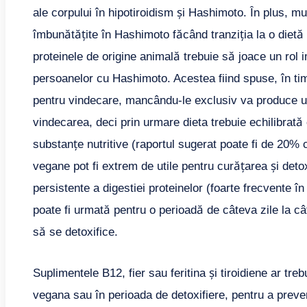
ale corpului în hipotiroidism și Hashimoto. În plus, mu
îmbunătățite în Hashimoto făcând tranziția la o dietă
proteinele de origine animală trebuie să joace un rol 
persoanelor cu Hashimoto. Acestea fiind spuse, în ti
pentru vindecare, mancându-le exclusiv va produce u
vindecarea, deci prin urmare dieta trebuie echilibrat
substanțe nutritive (raportul sugerat poate fi de 20% 
vegane pot fi extrem de utile pentru curățarea și deto
persistente a digestiei proteinelor (foarte frecvente 
poate fi urmată pentru o perioadă de câteva zile la c
să se detoxifice.
Suplimentele B12, fier sau feritina și tiroidiene ar treb
vegana sau în perioada de detoxifiere, pentru a preven