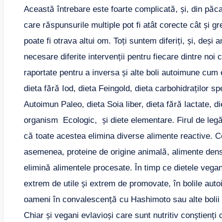
Această întrebare este foarte complicată, și, din păcat
care răspunsurile multiple pot fi atât corecte cât și g
poate fi otrava altui om. Toți suntem diferiți, și, deși
necesare diferite intervenții pentru fiecare dintre noi
raportate pentru a inversa și alte boli autoimune cum 
dieta fără Iod, dieta Feingold, dieta carbohidraților sp
Autoimun Paleo, dieta Soia liber, dieta fără lactate,
organism Ecologic, și diete elementare. Firul de legă
că toate acestea elimina diverse alimente reactive. Ce
asemenea, proteine ​​de origine animală, alimente dens
elimină alimentele procesate. În timp ce dietele vegane
extrem de utile și extrem de promovate, în bolile auto
oameni în convalescență cu Hashimoto sau alte bolii
Chiar și vegani evlavioși care sunt nutritiv conștienț