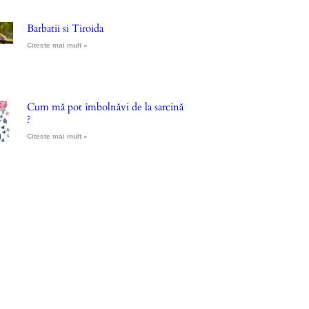
Barbatii si Tiroida
Citeste mai mult »
Cum mă pot îmbolnăvi de la sarcină
?
Citeste mai mult »