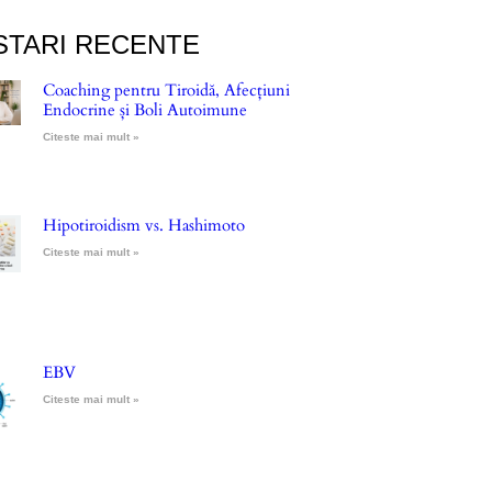
STARI RECENTE
Coaching pentru Tiroidă, Afecțiuni
Endocrine și Boli Autoimune
Citeste mai mult »
Hipotiroidism vs. Hashimoto
Citeste mai mult »
EBV
Citeste mai mult »