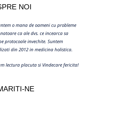
SPRE NOI
m o mana de oameni cu probleme
atoare ca ale dvs. ce incearca sa
e protocoale invechite. Suntem
lizati din 2012 in medicina holistica.
m lectura placuta si Vindecare fericita!
ARITI-NE