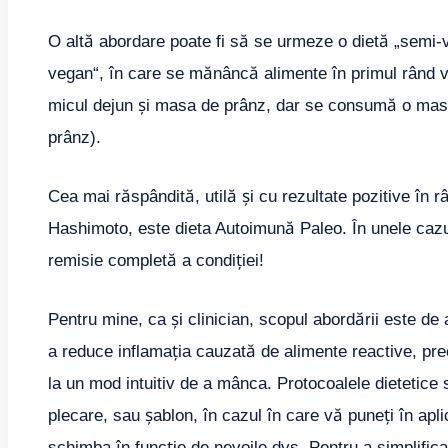
O altă abordare poate fi să se urmeze o dietă „semi
vegan“, în care se mănâncă alimente în primul rând v
micul dejun și masa de prânz, dar se consumă o masă
prânz).
Cea mai răspândită, utilă și cu rezultate pozitive în r
Hashimoto, este dieta Autoimună Paleo. În unele cazu
remisie completă a condiției!
Pentru mine, ca și clinician, scopul abordării este de 
a reduce inflamația cauzată de alimente reactive, pr
la un mod intuitiv de a mânca. Protocoalele dietetice s
plecare, sau șablon, în cazul în care vă puneți în apli
schimba în funcție de nevoile dvs. Pentru a simplifica