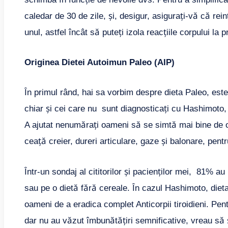
caledar de 30 de zile, și, desigur, asigurați-vă că rei
unul, astfel încât să puteți izola reacțiile corpului la
Originea Dietei Autoimun Paleo (AIP)
În primul rând, hai sa vorbim despre dieta Paleo, est
chiar și cei care nu sunt diagnosticați cu Hashimoto, s
A ajutat nenumărați oameni să se simtă mai bine de
ceață creier, dureri articulare, gaze și balonare, pent
Într-un sondaj al cititorilor și pacienților mei, 81% a
sau pe o dietă fără cereale. În cazul Hashimoto, dieta 
oameni de a eradica complet Anticorpii tiroidieni. Pen
dar nu au văzut îmbunătățiri semnificative, vreau să ș