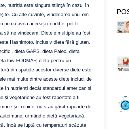
e, nutriția este singura știință în cazul în
PO
reșite. Cu alte cuvinte, vindecarea unui om
 am putea avea aceeași condiție, pot fi
 ca să ne vindecam. Dietele multiple au fost
este Hashimoto, inclusiv dieta fără gluten,
ecifici, dieta GAPS, dieta Paleo, dieta
 dieta low-FODMAP, dieta pentru un
tură din spatele acestor diverse diete este
le mai multe dintre aceste diete includ, de
e în nutrienți decât standardul american și
 și vegetariene au fost raportate a fi
imune și cronice, nu s-au găsit rapoarte de
 autoimune, urmând o dietă vegetariană.
i că, încă se luptă cu temperaturi scăzute