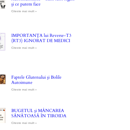
și ce putem face
Citeste mai mult »
IMPORTANȚA lui Reverse-T3
(RT3) IGNORAT DE MEDICI
Citeste mai mult »
Faptele Glutenului și Bolile
Autoimune
Citeste mai mult »
BUGETUL și MÂNCAREA
SĂNĂTOASĂ ÎN TIROIDA
Citeste mai mult »