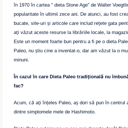
în 1970 în cartea ” dieta Stone Age” de Walter Voegtli
popularitate în ultimii zece ani. De atunci, au fost cr
bucate, site-uri și articole care includ rețete gata pent
ați văzut aceste resurse la librăriile locale, la maga
Este un moment foarte bun pentru a fi pe o dieta Pale
Paleo, nu știu cine a inventat-o, dar am văzut la o 
minuni.
În cazul în care Dieta Paleo tradițională nu îmbun
fac?
Acum, că ați înțeles Paleo, aș dori să pun în centrul at
dintre simptomele mele de Hashimoto.