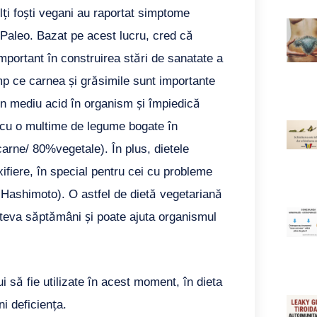
lți foști vegani au raportat simptome
 Paleo. Bazat pe acest lucru, cred că
important în construirea stări de sanatate a
mp ce carnea și grăsimile sunt importante
n mediu acid în organism și împiedică
ă cu o multime de legume bogate în
carne/ 80%vegetale). În plus, dietele
xifiere, în special pentru cei cu probleme
în Hashimoto). O astfel de dietă vegetariană
âteva săptămâni și poate ajuta organismul
ui să fie utilizate în acest moment, în dieta
i deficiența.