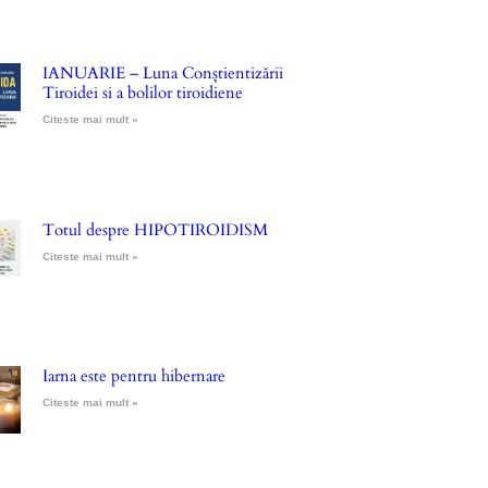
IANUARIE – Luna Conștientizării
Tiroidei si a bolilor tiroidiene
Citeste mai mult »
Totul despre HIPOTIROIDISM
Citeste mai mult »
Iarna este pentru hibernare
Citeste mai mult »