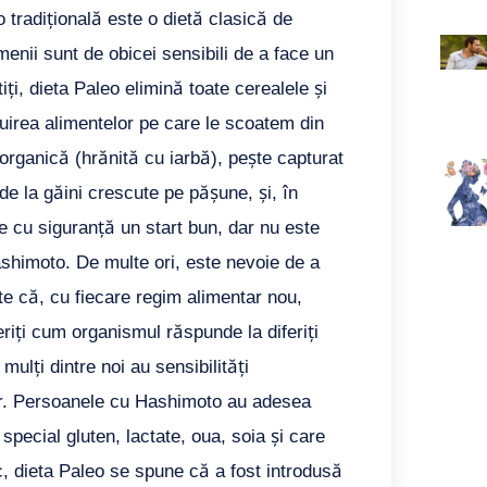
 tradițională este o dietă clasică de
enii sunt de obicei sensibili de a face un
ți, dieta Paleo elimină toate cerealele și
uirea alimentelor pe care le scoatem din
 organică (hrănită cu iarbă), pește capturat
de la găini crescute pe pășune, și, în
e cu siguranță un start bun, dar nu este
shimoto. De multe ori, este nevoie de a
te că, cu fiecare regim alimentar nou,
riți cum organismul răspunde la diferiți
mulți dintre noi au sensibilități
tar. Persoanele cu Hashimoto au adesea
special gluten, lactate, oua, soia și care
c, dieta Paleo se spune că a fost introdusă