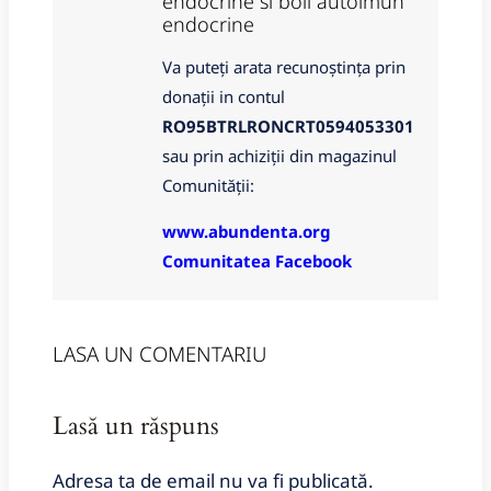
endocrine si boli autoimun
endocrine
Va puteți arata recunoștința prin
donații in contul
RO95BTRLRONCRT0594053301
sau prin achiziții din magazinul
Comunității:
www.abundenta.org
Comunitatea Facebook
LASA UN COMENTARIU
Lasă un răspuns
Adresa ta de email nu va fi publicată.