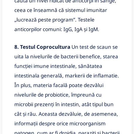
caută un nivel ridicat de anticorpi în sânge,
ceea ce înseamnă că sistemul imunitar
„lucrează peste program”. Testele
anticorpilor comuni: IgG, IgA și IgM.
8. Testul Coprocultura
Un test de scaun se
uita la nivelurile de bacterii benefice, starea
funcției imune intestinale, sănătatea
intestinala generală, markerii de inflamatie.
În plus, materia facală poate dezvălui
nivelurile de probiotice, împreună cu
microbii prezenți în intestin, atât tipul bun
cât și rău. Aceasta dezvăluie, de asemenea,
informații despre orice microorganism
patogen, cum ar fi drojdia, paraziți și bacterii