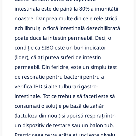
intestinala este de până la 80% a imunității
noastre! Dar prea multe din cele rele strică
echilibrul și o floră intestinală dezechilibrată
poate duce la intestin permeabil. Deci, o
condiție ca SIBO este un bun indicator
(lider), că ați putea suferi de intestin
permeabil. Din fericire, este un simplu test
de respiratie pentru bacterii pentru a
verifica IBD si alte tulburari gastro-
intestinale. Tot ce trebuie să faceți este să
consumati o soluție pe bază de zahăr
(lactuloza din nou!) si apoi să respirați într-
un dispozitiv de testare sau un balon tub.
Practic ceea ce va arăta atunci este nivelul