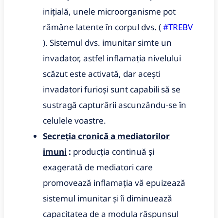
inițială, unele microorganisme pot
rămâne latente în corpul dvs.
(
#TREBV
).
Sistemul dvs.
imunitar simte un
invadator, astfel inflamația nivelului
scăzut este activată, dar acești
invadatori furioși sunt capabili să se
sustragă capturării ascunzându-se în
celulele voastre.
Secreția cronică a mediatorilor
imuni
:
producția continuă și
exagerată de mediatori care
promovează inflamația vă epuizează
sistemul imunitar și îi diminuează
capacitatea de a modula răspunsul