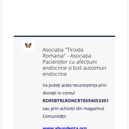
Asociația "Tiroida
Romania" - Asociația
Pacienților cu afecțiuni
endocrine si boli autoimun
endocrine
Va puteți arata recunoștința prin
donații in contul
RO95BTRLRONCRT0594053301
sau prin achiziții din magazinul
Comunității:
www.abundenta.org