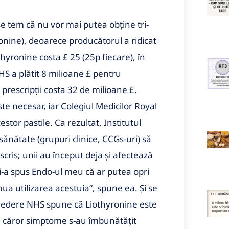
 se tem că nu vor mai putea obține tri-
onine), deoarece producătorul a ridicat
hyronine costa £ 25 (25p fiecare), în
HS a plătit 8 milioane £ pentru
prescripții costa 32 de milioane £.
te necesar, iar Colegiul Medicilor Royal
tor pastile. Ca rezultat, Institutul
 sănătate (grupuri clinice, CCGs-uri) să
cris; unii au început deja și afectează
mi-a spus Endo-ul meu că ar putea opri
ua utilizarea acestuia“, spune ea. Și se
e vedere NHS spune că Liothyronine este
ale căror simptome s-au îmbunătățit