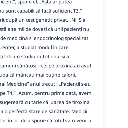
cient“, spune el. „Asta ar putea
u sunt capabili să facă suficient T3.“
rit după un test genetic privat. „NHS a
tă alte mii de dovezi că unii pacienți nu
 de medicină si endocrinolog specializat
enter, a studiat modul în care
i într-un studiu nutrițional și a
ameni sănătoși – cei pe tiroxina au avut
ciuda că mâncau mai puține calorii,
nal Medicine” anul trecut : „Pacienții s-au
e pe T4,” „Acum, pentru prima dată, avem
 sugerează cu tărie că luarea de tiroxina
a o perfectă stare de sănătate. Medicii
lor, în loc de a spune că totul va reveni la