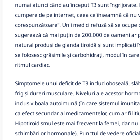
numai atunci când au început T3 sunt îngrijorate. Mu
cumpere de pe internet, ceea ce înseamnă că nu v
corespunzătoare”. Unii medici refuză să se ocupe d
sugerează că mai puțin de 200.000 de oameni ar put
natural produși de glanda tiroidă și sunt implicați în
se folosesc grăsimile și carbohidrați, modul în ca
ritmul cardiac.
Simptomele unui deficit de T3 includ oboseală, slăb
frig și dureri musculare. Niveluri ale acestor horm
inclusiv boala autoimună (în care sistemul imunitar 
ca efect secundar al medicamentelor, cum ar fi liti
Hipotiroidismul este mai frecvent la femei, dar nu
schimbărilor hormonale). Punctul de vedere oficial 