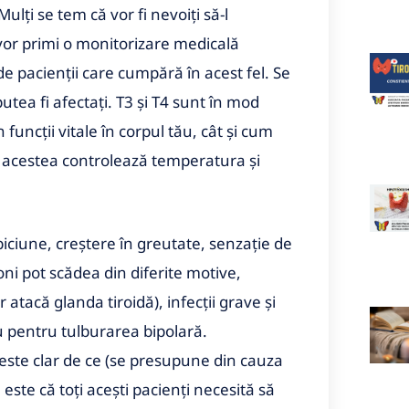
lți se tem că vor fi nevoiți să-l
or primi o monitorizare medicală
e pacienții care cumpără în acest fel. Se
ea fi afectați. T3 și T4 sunt în mod
 funcții vitale în corpul tău, cât și cum
re acestea controlează temperatura și
iciune, creștere în greutate, senzație de
oni pot scădea din diferite motive,
atacă glanda tiroidă), infecții grave și
u pentru tulburarea bipolară.
 este clar de ce (se presupune din cauza
este că toți acești pacienți necesită să