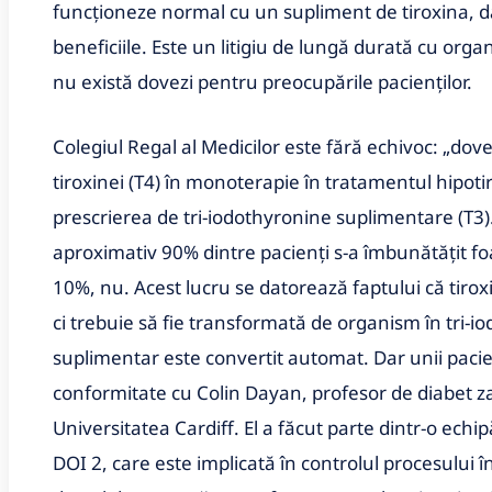
funcționeze normal cu un supliment de tiroxina, dar
beneficiile. Este un litigiu de lungă durată cu org
nu există dovezi pentru preocupările pacienților.
Colegiul Regal al Medicilor este fără echivoc: „dovez
tiroxinei (T4) în monoterapie în tratamentul hipo
prescrierea de tri-iodothyronine suplimentare (T3).“
aproximativ 90% dintre pacienți s-a îmbunătățit fo
10%, nu. Acest lucru se datorează faptului că tirox
ci trebuie să fie transformată de organism în tri-io
suplimentar este convertit automat. Dar unii pacienț
conformitate cu Colin Dayan, profesor de diabet zah
Universitatea Cardiff. El a făcut parte dintr-o echi
DOI 2, care este implicată în controlul procesului î