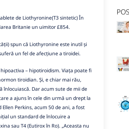
POS
ablete de Liothyronine(T3 sintetic) În
area Britanie un uimitor £854.
ății) spun că Liothyronine este inutil și
suferă un fel de afecțiune a tiroidei.
 hipoactiva – hipotiroidism. Viața poate fi
rmon tiroidian. Și, e chiar mai rău,
ă înlocuiască. Dar acum sute de mii de
care a ajuns în cele din urmă un drept la
 Ellen Perkins, acum 50 de ani, a fost
nițial un standard de înlocuire a
ina sau T4 (Eutirox în Ro). „Aceasta nu