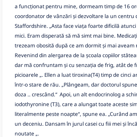
a funcționat pentru mine, dormeam timp de 16 ore pe
coordonator de vânzări și dezvoltare la un centru d
Staffordshire. „Asta face viața foarte dificilă atunci
mici. Eram disperată să mă simt mai bine. Medicați
trezeam obosită după ce am dormit și mai aveam ne
Revenind din alergarea de la școala copiilor stă
dar mă confruntam și cu senzația de frig, atât de f
picioarele „. Ellen a luat tiroxina(T4) timp de cinci
într-o stare de rău. „Plângeam, dar doctorul spunea
doza .. crescând.“ Apoi, un alt endocrinolog a sch
iodothyronine (T3), care a alungat toate aceste s
literalmente peste noapte“, spune ea. „Curând am 
un deceniu. Dansam în jurul casei cu fiii mei și înc
noutate „.