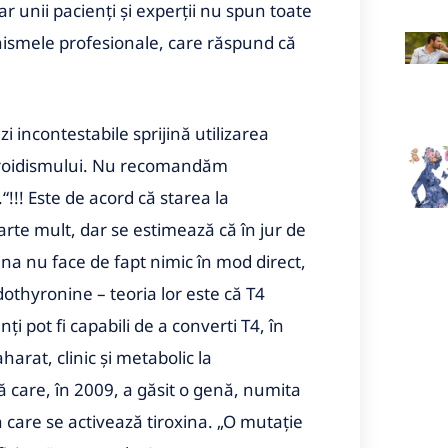
 unii pacienți și experții nu spun toate
anismele profesionale, care răspund că
i incontestabile sprijină utilizarea
tiroidismului. Nu recomandăm
!!! Este de acord că starea la
arte mult, dar se estimează că în jur de
ina nu face de fapt nimic în mod direct,
dothyronine – teoria lor este că T4
i pot fi capabili de a converti T4, în
arat, clinic și metabolic la
pă care, în 2009, a găsit o genă, numita
n care se activează tiroxina. „O mutație