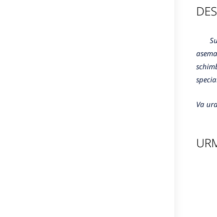
DES
Sunte
aseman
schimb
specia
Va ura
URM