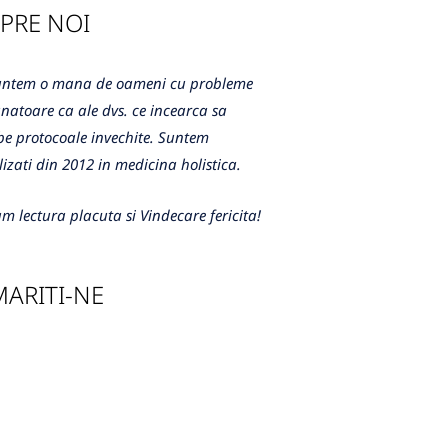
PRE NOI
m o mana de oameni cu probleme
atoare ca ale dvs. ce incearca sa
e protocoale invechite. Suntem
lizati din 2012 in medicina holistica.
m lectura placuta si Vindecare fericita!
ARITI-NE