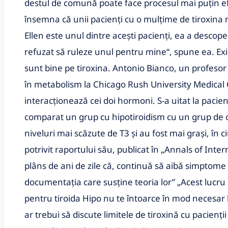
destul de comună poate face procesul mai puțin efi
însemna că unii pacienți cu o mulțime de tiroxina n
Ellen este unul dintre acești pacienți, ea a descope
refuzat să ruleze unul pentru mine“, spune ea. Exis
sunt bine pe tiroxina. Antonio Bianco, un profesor
în metabolism la Chicago Rush University Medical C
interacționează cei doi hormoni. S-a uitat la pacienț
comparat un grup cu hipotiroidism cu un grup de o
niveluri mai scăzute de T3 și au fost mai grași, în 
potrivit raportului său, publicat în „Annals of Inter
plâns de ani de zile că, continuă să aibă simptom
documentația care susține teoria lor” „Acest lucru
pentru tiroida Hipo nu te întoarce în mod necesar l
ar trebui să discute limitele de tiroxină cu pacienții 