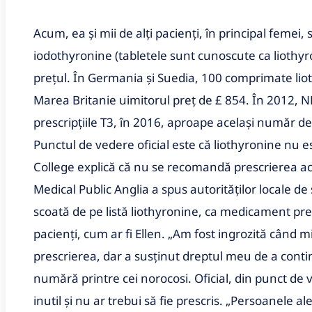
Acum, ea și mii de alți pacienți, în principal femei,
iodothyronine (tabletele sunt cunoscute ca liothyr
prețul. În Germania și Suedia, 100 comprimate liot
Marea Britanie uimitorul preț de £ 854. În 2012, N
prescripțiile T3, în 2016, aproape același număr de 
Punctul de vedere oficial este că liothyronine nu es
College explică că nu se recomandă prescrierea aces
Medical Public Anglia a spus autorităților locale de
scoată de pe listă liothyronine, ca medicament pres
pacienți, cum ar fi Ellen. „Am fost ingrozită când 
prescrierea, dar a susținut dreptul meu de a contin
numără printre cei norocosi. Oficial, din punct d
inutil și nu ar trebui să fie prescris. „Persoanele 