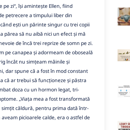
 zi“, își amintește Ellen, fiind
e petrecere a timpului liber din
 când ești un părinte singur cu trei copii
a părea să nu aibă nici un efect și mă
voie de încă trei reprize de somn pe zi.
team pe canapea și adormeam de oboseală
rig încât nu simțeam mâinile și
 ani, dar spune că a fost în mod constant
 că ar trebui să funcționeze și păstra
imbat doza cu un hormon legat, tri-
imptome. „Viața mea a fost transformată
simțit căldură, pentru prima dată într-
ă aveam picioarele calde, era o astfel de