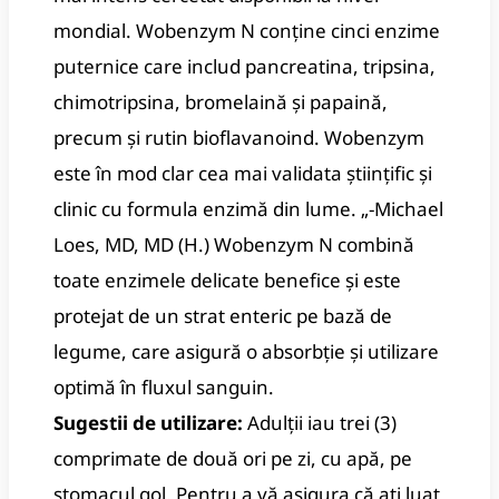
mondial. Wobenzym N conține cinci enzime
puternice care includ pancreatina, tripsina,
chimotripsina, bromelaină și papaină,
precum și rutin bioflavanoind. Wobenzym
este în mod clar cea mai validata științific și
clinic cu formula enzimă din lume. „-Michael
Loes, MD, MD (H.) Wobenzym N combină
toate enzimele delicate benefice și este
protejat de un strat enteric pe bază de
legume, care asigură o absorbție și utilizare
optimă în fluxul sanguin.
Sugestii de utilizare:
Adulții iau trei (3)
comprimate de două ori pe zi, cu apă, pe
stomacul gol. Pentru a vă asigura că ați luat