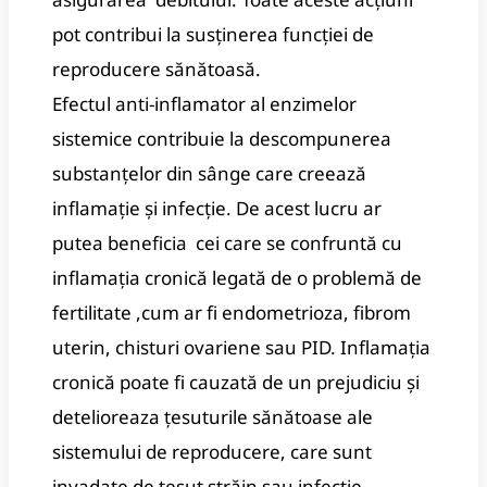
pot contribui la susținerea funcției de
reproducere sănătoasă.
Efectul anti-inflamator al enzimelor
sistemice contribuie la descompunerea
substanțelor din sânge care creează
inflamație și infecție. De a
cest lucru ar
putea beneficia cei care se confruntă cu
inflamația cronică legată de o problemă de
fertilitate ,cum ar fi endometrioza, fibrom
uterin, chisturi ovariene sau PID.
Inflamația
cronică poate fi cauzată de un prejudiciu și
detelioreaza țesuturile sănătoase ale
sistemului de reproducere, care sunt
invadate de țesut străin sau infecție.