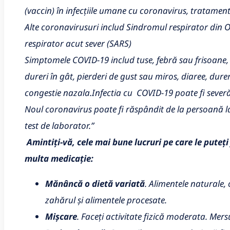
(vaccin) în infecțiile umane cu coronavirus, tratame
Alte coronavirusuri includ Sindromul respirator din O
respirator acut sever (SARS)
Simptomele COVID-19 includ tuse, febră sau frisoane, d
dureri în gât, pierderi de gust sau miros, diaree, dure
congestie nazala.Infectia cu COVID-19 poate fi severă
Noul coronavirus poate fi răspândit de la persoană l
test de laborator.”
Amintiți-vă, cele mai bune lucruri pe care le puteț
multa medicație:
Mănâncă o dietă variată
. Alimentele naturale,
zahărul și alimentele procesate.
Mișcare
. Faceți activitate fizică moderata. Mers