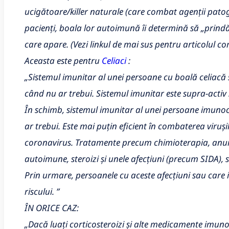
ucigătoare/killer naturale (care combat agenții patog
pacienți, boala lor autoimună îi determină să „prind
care apare. (Vezi linkul de mai sus pentru articolul co
Aceasta este pentru
Celiaci
:
„Sistemul imunitar al unei persoane cu boală celiacă 
când nu ar trebui. Sistemul imunitar este supra-activ 
În schimb, sistemul imunitar al unei persoane imun
ar trebui. Este mai puțin eficient în combaterea viruș
coronavirus. Tratamente precum chimioterapia, anu
autoimune, steroizi și unele afecțiuni (precum SIDA),
Prin urmare, persoanele cu aceste afecțiuni sau care
riscului. ”
ÎN ORICE CAZ:
„Dacă luați corticosteroizi și alte medicamente imuno