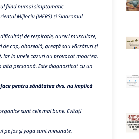
ntul fiind numai simptomatic
rientul Mijlociu (MERS) și Sindromul
ificultăți de respirație, dureri musculare,
ri de cap, oboseală, greață sau vărsături și
, iar in unele cazuri au provocat moartea.
a alta persoană. Este diagnosticat cu un
i face pentru sănătatea dvs. nu implică
 organice sunt cele mai bune. Evitați
ul pe jos și yoga sunt minunate.