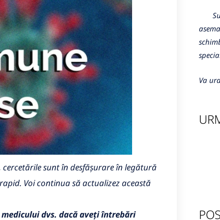
Sunte
aseman
schimb
specia
Va ura
URM
cercetările sunt în desfășurare în legătură
m rapid. Voi continua să actualizez această
POS
 medicului dvs. dacă aveți întrebări