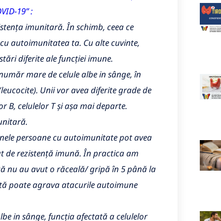
VID-19” :
tența imunitară. În schimb, ceea ce
 cu autoimunitatea ta. Cu alte cuvinte,
ri diferite ale funcției imune.
umăr mare de celule albe in sânge, în
leucocite). Unii vor avea diferite grade de
lor B, celulelor T și așa mai departe.
unitară.
 unele persoane cu autoimunitate pot avea
at de rezistență imună. În practica am
că nu au avut o răceală/ gripă în 5 până la
uată poate agrava atacurile autoimune
lbe in sânge, funcția afectată a celulelor