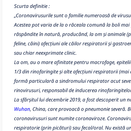
Scurta definitie :
„Coronavirusurile sunt o familie numeroasă de virusuri
Acestea pot varia de la o răceala comună la boli mai 
răspândite în natură, producând, la om și animale (păsă
feline, câini) afecțiuni ale căilor respiratorii și gastro
sau chiar neexprimate clinic.
La om, au o mare afinitate pentru macrofage, epitelii 
1/3 din rinofaringite și alte afecțiuni respiratorii (mai
formă particulară a sindromului respirator acut sever
rinovirusuri, responsabil de inducerea rinofaringitelo
La sfârșitul lui decembrie 2019, a fost descoperit un n
Wuhan
, China, care provoacă o pneumonie severă. Bo
coronavirusuri sunt numite coronaviroze. Coronavirus
respiratorie (prin picături) sau fecal/oral. Nu există 