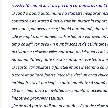
rezistență imună la viruși precum coronavirus sau CO
„Având o boală autoimună nu slăbește neapărat rezis
contează este starea funcției tale imunitare în raport
persoane pot avea aceeași boală autoimună, dar au stă
„De exemplu, unii oameni cu Hashimoto vor avea un n
timp ce alții vor avea un număr scăzut de celule albe (
activitate a celulelor killer naturale, activitatea celule
Autoimunitatea poate rezista sau spori rezistența im
„Această variabilitate a funcției imune înseamnă că
o stare imunitară foarte intensă și deci un grad ridic
întâlnit frecvent pacienți cu autoimunitate să spună 
10 ani, chiar dacă activitatea lor imunitară accent
împotriva propriilor țesuturi.
„Pe de altă parte, alții au un număr scăzut de celule a