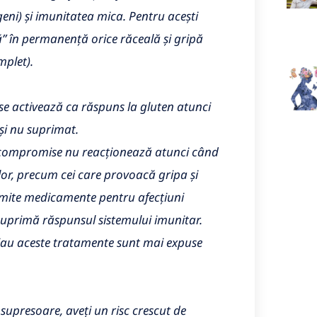
eni) și imunitatea mica. Pentru acești
ă” în permanență orice răceală și gripă
mplet).
se activează ca răspuns la gluten atunci
și nu suprimat.
ocompromise nu reacționează atunci când
ilor, precum cei care provoacă gripa și
mite medicamente pentru afecțiuni
 suprimă răspunsul sistemului imunitar.
 iau aceste tratamente sunt mai expuse
supresoare, aveți un risc crescut de