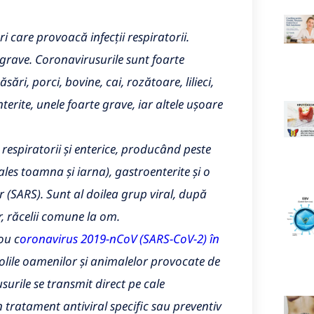
 care provoacă infecții respiratorii.
grave. Coronavirusurile sunt foarte
ri, porci, bovine, cai, rozătoare, lilieci,
enterite, unele foarte grave, iar altele ușoare
respiratorii și enterice, producând peste
 ales toamna și iarna), gastroenterite și o
 (SARS). Sunt al doilea grup viral, după
r, răcelii comune la om.
ou c
oronavirus 2019-nCoV (SARS-CoV-2) în
lile oamenilor și animalelor provocate de
urile se transmit direct pe cale
un tratament antiviral specific sau preventiv