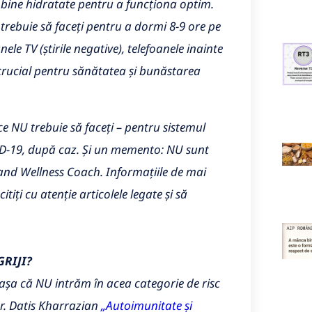
e bine hidratate pentru a funcționa optim.
 trebuie să faceți pentru a dormi 8-9 ore pe
ele TV (știrile negative), telefoanele inainte
 crucial pentru sănătatea și bunăstarea
ce NU trebuie să faceți – pentru sistemul
ID-19, după caz. Și un memento: NU sunt
and Wellness Coach. Informațiile de mai
tiți cu atenție articolele legate și să
GRIJI?
așa că NU intrăm în acea categorie de risc
Dr. Datis Kharrazian
„Autoimunitate și