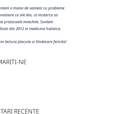
m o mana de oameni cu probleme
atoare ca ale dvs. ce incearca sa
e protocoale invechite. Suntem
lizati din 2012 in medicina holistica.
m lectura placuta si Vindecare fericita!
ARITI-NE
TARI RECENTE