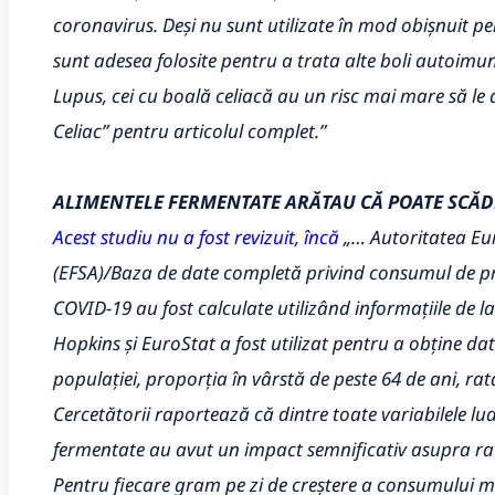
coronavirus. Deși nu sunt utilizate în mod obișnuit 
sunt adesea folosite pentru a trata alte boli autoimu
Lupus, cei cu boală celiacă au un risc mai mare să le 
Celiac” pentru articolul complet.”
ALIMENTELE FERMENTATE ARĂTAU CĂ POATE SCĂD
Acest studiu nu a fost revizuit, încă
„… Autoritatea Eu
(EFSA)/Baza de date completă privind consumul de pr
COVID-19 au fost calculate utilizând informațiile de 
Hopkins și EuroStat a fost utilizat pentru a obține dat
populației, proporția în vârstă de peste 64 de ani, rat
Cercetătorii raportează că dintre toate variabilele lu
fermentate au avut un impact semnificativ asupra rate
Pentru fiecare gram pe zi de creștere a consumului m