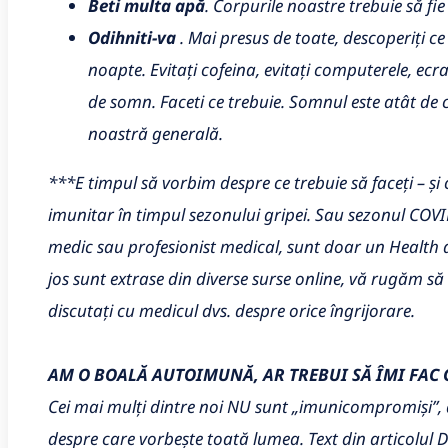
Beti multa apă
. Corpurile noastre trebuie să fi
Odihniti-va
. Mai presus de toate, descoperiți ce
noapte. Evitați cofeina, evitați computerele, ecran
de somn. Faceti ce trebuie. Somnul este atât de
noastră generală.
***E timpul să vorbim despre ce trebuie să faceți – și 
imunitar în timpul sezonului gripei. Sau sezonul COV
medic sau profesionist medical, sunt doar un Health 
jos sunt extrase din diverse surse online, vă rugăm să ci
discutați cu medicul dvs. despre orice îngrijorare.
AM O BOALĂ AUTOIMUNĂ, AR TREBUI SĂ ÎMI FAC 
Cei mai mulți dintre noi NU sunt „imunicompromiși”, 
despre care vorbește toată lumea. Text din articolul 