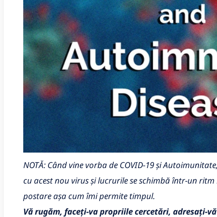
NOTĂ: Când vine vorba de COVID-19 și Autoimunitate, 
cu acest nou virus și lucrurile se schimbă într-un rit
postare așa cum îmi permite timpul.
Vă rugăm, faceți-va propriile cercetări, adresați-vă