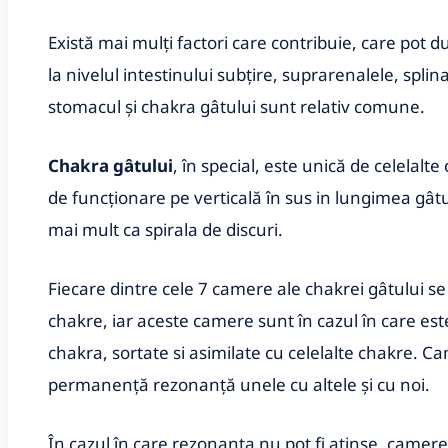
Există mai mulți factori care contribuie, care pot du
la nivelul intestinului subțire, suprarenalele, spli
stomacul și chakra gâtului sunt relativ comune.
Chakra gâtului
, în special, este unică de celelal
de funcționare pe verticală în sus in lungimea gâtu
mai mult ca spirala de discuri.
Fiecare dintre cele 7 camere ale chakrei gâtului se
chakre, iar aceste camere sunt în cazul în care est
chakra, sortate si asimilate cu celelalte chakre. C
permanență rezonanță unele cu altele și cu noi.
În cazul în care rezonanța nu pot fi atinse, camerel