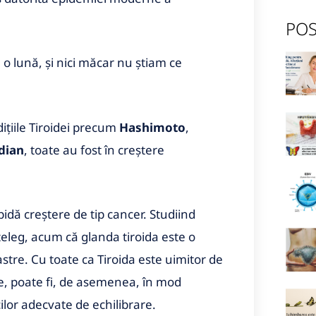
POS
o lună, și nici măcar nu știam ce
ițiile Tiroidei precum
Hashimoto
,
dian
, toate au fost în creștere
idă creștere de tip cancer. Studiind
înțeleg, acum că glanda tiroida este o
stre. Cu toate ca Tiroida este uimitor de
e, poate fi, de asemenea, în mod
ilor adecvate de echilibrare.