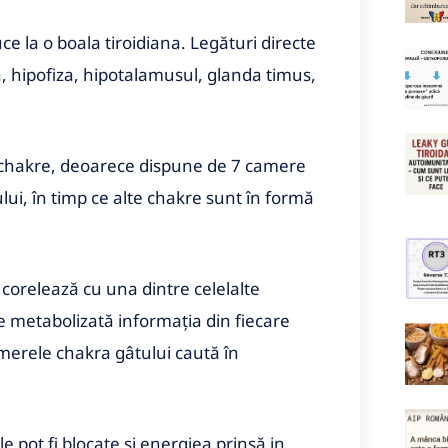
ce la o boala tiroidiana. Legături directe
na, hipofiza, hipotalamusul, glanda timus,
te chakre, deoarece dispune de 7 camere
lui, în timp ce alte chakre sunt în formă
 corelează cu una dintre celelalte
e metabolizată informația din fiecare
amerele chakra gâtului caută în
e pot fi blocate și energiea prinsă in