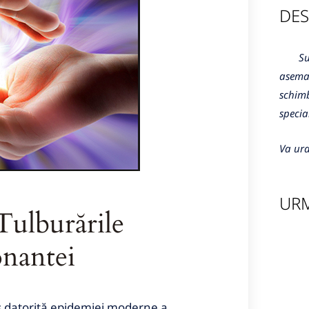
DES
Sunte
aseman
schimb
specia
Va ura
URM
lburările
onantei
is datorită epidemiei moderne a