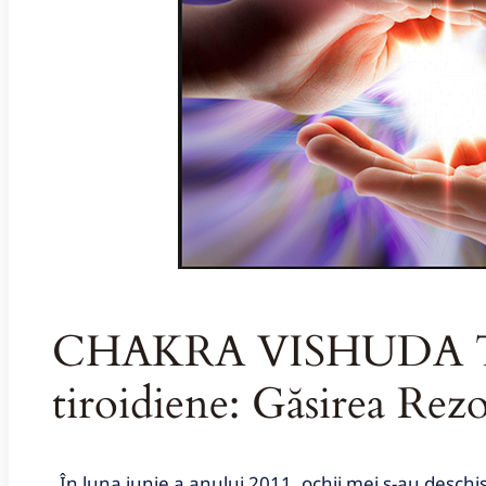
CHAKRA VISHUDA Tu
tiroidiene: Găsirea Rez
„Î
n luna iunie a anului 2011, ochii mei s-au desch