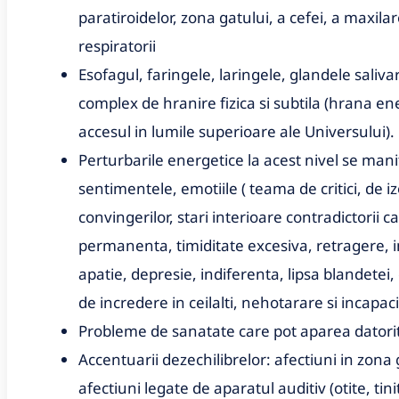
paratiroidelor, zona gatului, a cefei, a maxilare
respiratorii
Esofagul, faringele, laringele, glandele saliv
complex de hranire fizica si subtila (hrana en
accesul in lumile superioare ale Universului).
Perturbarile energetice la acest nivel se mani
sentimentele, emotiile ( teama de critici, de izo
convingerilor, stari interioare contradictorii
permanenta, timiditate excesiva, retragere, i
apatie, depresie, indiferenta, lipsa blandetei
de incredere in ceilalti, nehotarare si incapaci
Probleme de sanatate care pot aparea datorit
Accentuarii dezechilibrelor: afectiuni in zona g
afectiuni legate de aparatul auditiv (otite, tin