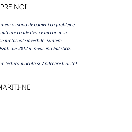
PRE NOI
m o mana de oameni cu probleme
atoare ca ale dvs. ce incearca sa
e protocoale invechite. Suntem
lizati din 2012 in medicina holistica.
m lectura placuta si Vindecare fericita!
ARITI-NE