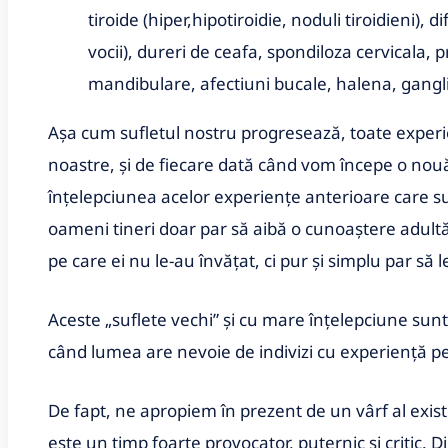
tiroide (hiper,hipotiroidie, noduli tiroidieni), d
vocii), dureri de ceafa, spondiloza cervicala, 
mandibulare, afectiuni bucale, halena, ganglio
Așa cum sufletul nostru progresează, toate experi
noastre, și de fiecare dată când vom începe o nouă
înțelepciunea acelor experiențe anterioare care su
oameni tineri doar par să aibă o cunoaștere adultă 
pe care ei nu le-au învățat, ci pur și simplu par să le
Aceste „suflete vechi” și cu mare înțelepciune sunt
când lumea are nevoie de indivizi cu experiență 
De fapt, ne apropiem în prezent de un vârf al exis
este un timp foarte provocator, puternic și critic. D