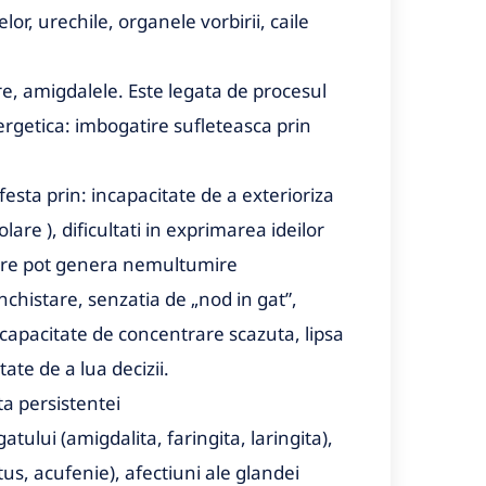
lor, urechile, organele vorbirii, caile
are, amigdalele. Este legata de procesul
ergetica: imbogatire sufleteasca prin
festa prin: incapacitate de a exterioriza
lare ), dificultati in exprimarea ideilor
 care pot genera nemultumire
nchistare, senzatia de „nod in gat”,
, capacitate de concentrare scazuta, lipsa
tate de a lua decizii.
a persistentei
atului (amigdalita, faringita, laringita),
itus, acufenie), afectiuni ale glandei