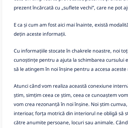
prezent încărcată cu „suflete vechi”, care ne pot a
E ca și cum am fost aici mai înainte, există modalit
dețin aceste informații.
Cu informațiile stocate în chakrele noastre, noi toți
cunoștințe pentru a ajuta la schimbarea cursului e
să le atingem în noi înșine pentru a accesa aceste
Atunci când vom realiza această conexiune internă
știm, simțim ceea ce știm, ceea ce cunoaștem vom 
vom crea rezonanță în noi înșine. Noi știm cumva
interioar, forța motrică din interiorul ne obligă s
către anumite persoane, locuri sau animale. Când 