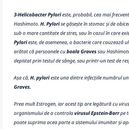
3-Helicobacter Pylori
este, probabil, cea mai frecvent
Hashimoto.
H. Pylori
se găsește în stomac și de obicei
sub o mare cantitate de stres, sau în cazul în care ex
Pylori
este, de asemenea, o bacterie care cauzează ulce
arătat că persoanele cu
boala Graves
sau Hashimoto 
depistat prin testul de sânge, sau printr-un test de re
Așa că,
H. pylori
este una dintre infecțiile numărul un
Graves.
Prea mult Estrogen, iar acest tip are legătură cu vir
organismului de a controla
virusul Epstein-Barr
pe t
poate suprima acea parte a sistemului imunitar și ap