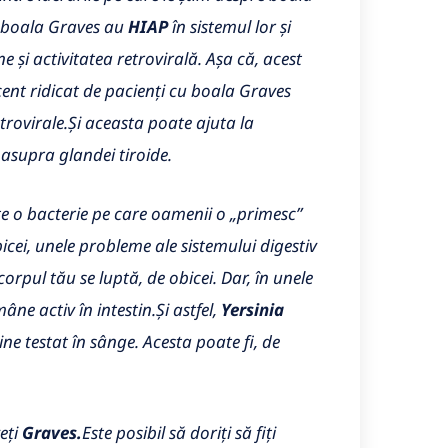
u boala Graves au
HIAP
în sistemul lor și
e și activitatea retrovirală. Așa că, acest
ocent ridicat de pacienți cu boala Graves
trovirale.
Și aceasta poate ajuta la
 asupra glandei tiroide.
e o bacterie pe care oamenii o „primesc”
cei, unele probleme ale sistemului digestiv
corpul tău se luptă, de obicei. Dar, în unele
âne activ în intestin.
Și astfel,
Yersinia
ine testat în sânge. Acesta poate fi, de
eți
Graves.
Este posibil să doriți să fiți