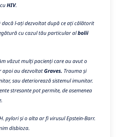
 cu
HIV
.
 dacă l-ați dezvoltat după ce ați călătorit
egătură cu cazul tău particular al
bolii
 Am văzut mulți pacienți care au avut o
r apoi au dezvoltat
Graves.
Trauma și
nitar, sau deteriorează sistemul imunitar.
mente stresante pot permite, de asemenea
e.
ylori și o alta ar fi virusul Epstein-Barr.
mim disbioza.