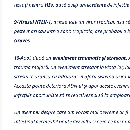
testați pentru
HIV
, dacă aveți antecedente de infecție
9-Virusul HTLV-1,
acesta este un virus tropical, așa că
peste mări sau într-o zonă tropicală, are probabil o l
Graves
.
10
-Apoi, după un
eveniment traumatic și stresant
.
traumă majoră, un eveniment stresant în viața lor, ia
stresul te aruncă cu adevărat în afara sistemului imu
Aceasta poate deteriora ADN-ul și apoi aceste eveni
infecțiile oportuniste să se reactiveze și să ia amploar
Un exemplu despre care am vorbit mai devreme ar fi H. p
Intestinul permeabil poate dezvolta și ceea ce noi nu