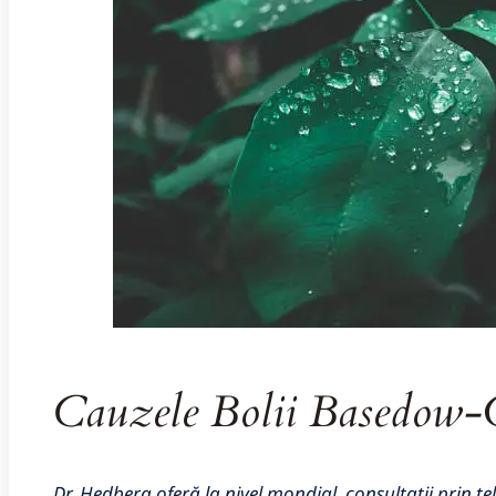
Cauzele Bolii Basedow-
Dr. Hedberg oferă la nivel mondial, consultații prin te