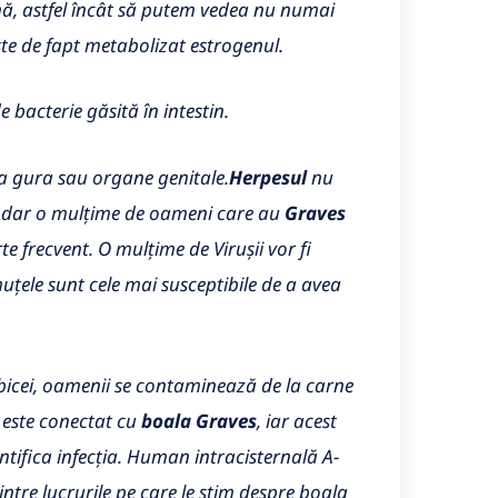
rină, astfel încât să putem vedea nu numai
ste de fapt metabolizat estrogenul.
e bacterie găsită în intestin.
za gura sau organe genitale.
Herpesul
nu
ie, dar o mulțime de oameni care au
Graves
 frecvent. O mulțime de Virușii vor fi
muțele sunt cele mai susceptibile de a avea
bicei, oamenii se contaminează de la carne
 este conectat cu
boala Graves
, iar acest
ntifica infecția. Human intracisternală A-
ntre lucrurile pe care le știm despre boala