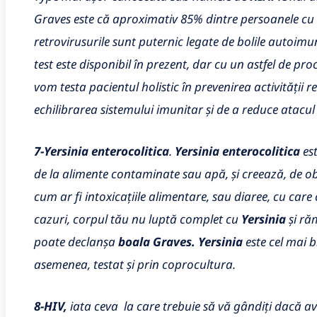
Graves este că aproximativ 85% dintre persoanele c
retrovirusurile sunt puternic legate de bolile autoimun
test este disponibil în prezent, dar cu un astfel de pr
vom testa pacientul holistic în prevenirea activității re
echilibrarea sistemului imunitar și de a reduce atacul
7-Yersinia enterocolitica
.
Yersinia enterocolitica
est
de la alimente contaminate sau apă, și creează, de obi
cum ar fi intoxicațiile alimentare, sau diaree, cu care 
cazuri, corpul tău nu luptă complet cu
Yersinia
și răm
poate declanșa
boala Graves.
Yersinia
este cel mai b
asemenea, testat și prin coprocultura.
8-HIV,
iata ceva la care trebuie să vă gândiți dacă av