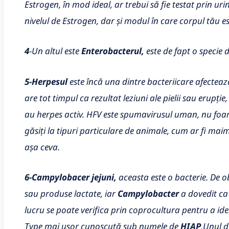
Estrogen, în mod ideal, ar trebui să fie testat prin u
nivelul de Estrogen, dar și modul în care corpul tău e
4
-Un altul este
Enterobacterul,
este de fapt o specie d
5-Herpesul
este încă una dintre bacteriicare afectea
are tot timpul ca rezultat leziuni ale pielii sau erupț
au herpes activ. HFV este spumavirusul uman, nu foarte
găsiți la tipuri particulare de animale, cum ar fi mai
așa ceva.
6-Campylobacer jejuni,
aceasta este o bacterie. De o
sau produse lactate, iar
Campylobacter
a dovedit ca
lucru se poate verifica prin coprocultura pentru a ide
Type mai ușor cunoscută sub numele de
HIAP
.
Unul di