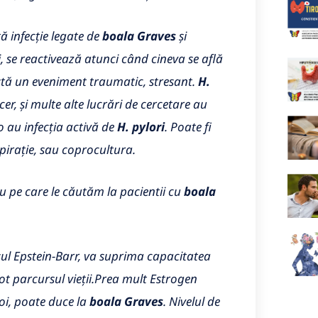
ă infecție legate de
boala Graves
și
, se reactivează atunci când cineva se află
istă un eveniment traumatic, stresant.
H.
r, și multe alte lucrări de cercetare au
au infecția activă de
H. pylori
. Poate fi
spirație, sau coprocultura.
u pe care le căutăm la pacientii cu
boala
usul Epstein-Barr, va suprima capacitatea
ot parcursul vieții.
Prea mult Estrogen
oi, poate duce la
boala Graves
. Nivelul de