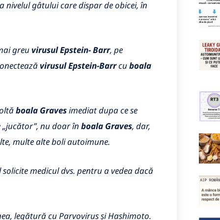
 nivelul gâtului care dispar de obicei, în
 mai greu
virusul Epstein- Barr
, pe
e conectează
virusul Epstein-Barr
cu
boala
oltă
boala Graves
imediat dupa ce se
 „jucător”, nu doar în
boala Graves
, dar,
lte, multe alte boli autoimune.
l solicite medicul dvs. pentru a vedea dacă
enea, legătură cu Parvovirus și Hashimoto.