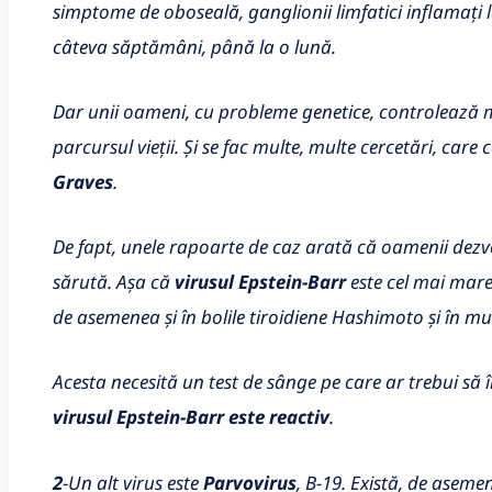
simptome de oboseală, ganglionii limfatici inflamați la
câteva săptămâni, până la o lună.
Dar unii oameni, cu probleme genetice, controlează
parcursul vieții. Și se fac multe, multe cercetări, car
Graves
.
De fapt, unele rapoarte de caz arată că oamenii dezv
sărută. Așa că
virusul
Epstein-Barr
este cel mai mare
de asemenea și în bolile tiroidiene Hashimoto și în mu
Acesta necesită un test de sânge pe care ar trebui să î
virusul Epstein-Barr este reactiv
.
2
-Un alt virus este
Parvovirus
, B-19. Există, de asem