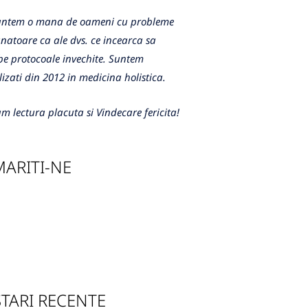
m o mana de oameni cu probleme
atoare ca ale dvs. ce incearca sa
e protocoale invechite. Suntem
lizati din 2012 in medicina holistica.
m lectura placuta si Vindecare fericita!
ARITI-NE
TARI RECENTE