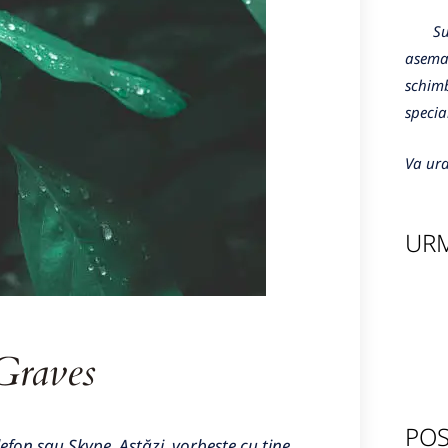
Sunte
aseman
schimb
specia
Va ura
URM
Graves
POS
lefon sau Skype. Astăzi, vorbește cu tine