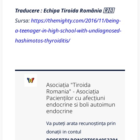
Traducere : Echipa Tiroida România 🇷🇴
Sursa:
https://themighty.com/2016/11/being-
a-teenager-in-high-school-with-undiagnosed-
hashimotos-thyroiditis/
Asociația "Tiroida
Romania" - Asociația
Pacienților cu afecțiuni
endocrine si boli autoimun
endocrine
Va puteți arata recunoștința prin
donații in contul
RO95BTRLRONCRT0594053301