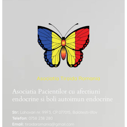
Asociatia Tiroida Romania
Asociatia Pacientilor cu afectiuni
endocrine si boli autoimun endocrine
Str:
Lahovari nr. 99F3, CP 077015, Balotesti-Ilfov
Telefon:
0758 238 280
Email:
tiroidaromania@gmail.com