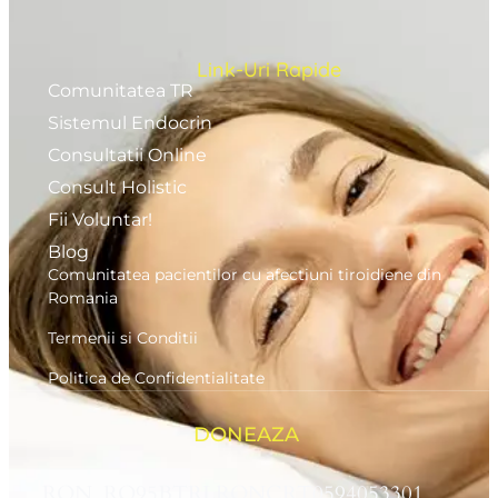
Link-Uri Rapide
Comunitatea TR
Sistemul Endocrin
Consultatii Online
Consult Holistic
Fii Voluntar!
Blog
Comunitatea pacientilor cu afectiuni tiroidiene din
Romania
Termenii si Conditii
Politica de Confidentialitate
DONEAZA
RON RO95BTRLRONCRT0594053301