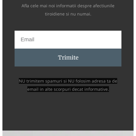
Afla cele mai noi informatii despre afectiunile
tiroidiene si nu numai.
Trimite
NU trimitem spamuri si NU folosim adresa ta de
email in alte scorpuri decat informative.