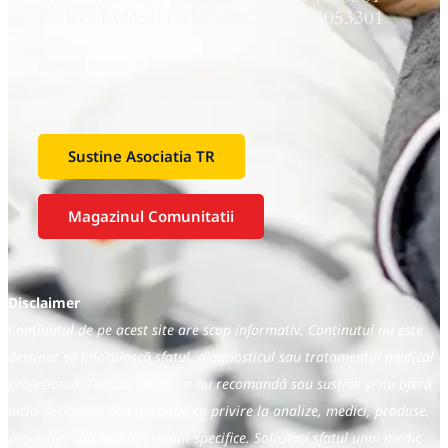
EURO RO45BTRLEURCRT0594053301
Banca:
Banca Transilvania
Beneficiar:
Asociaţia Tiroida Romania
Sustine Asociatia TR
Magazinul Comunitatii
Disclaimer
Conținutul de pe acest site are scop informativ. Conținutul nu este
destinat să înlocuiască sfatul, diagnosticul sau tratamentul medical
profesional. Tiroida Romania nu recomandă sau susține și nu oferă
nicio declarație sau garanție cu privire la analize, medici, produse,
proceduri sau alte informații specifice. Solicitați sfatul unui medic