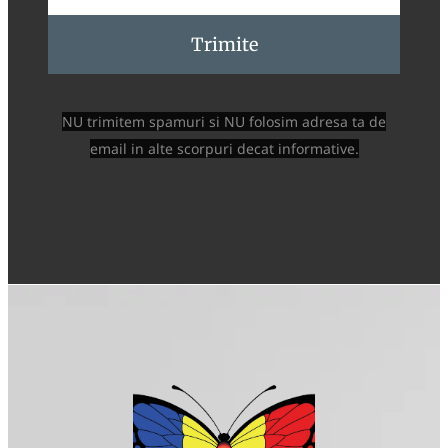
Trimite
NU trimitem spamuri si NU folosim adresa ta de
email in alte scorpuri decat informative.