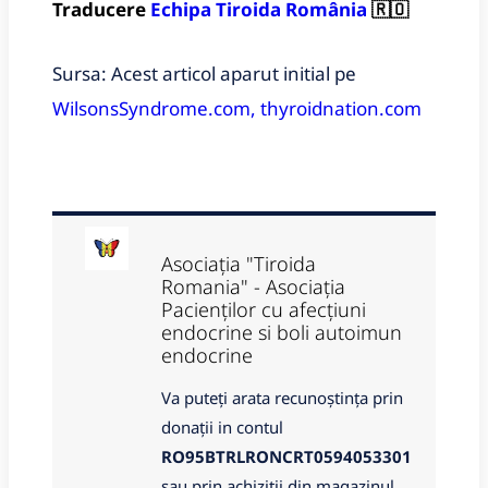
Traducere
Echipa Tiroida România
🇷🇴
Sursa:
Acest articol aparut initial pe
WilsonsSyndrome.com,
thyroidnation.com
Asociația "Tiroida
Romania" - Asociația
Pacienților cu afecțiuni
endocrine si boli autoimun
endocrine
Va puteți arata recunoștința prin
donații in contul
RO95BTRLRONCRT0594053301
sau prin achiziții din magazinul