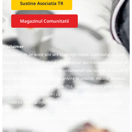
Sustine Asociatia TR
Magazinul Comunitatii
Disclaimer
Conținutul de pe acest site are scop informativ. Conținutul nu este
destinat să înlocuiască sfatul, diagnosticul sau tratamentul medical
profesional. Tiroida Romania nu recomandă sau susține și nu oferă
nicio declarație sau garanție cu privire la analize, medici, produse,
proceduri sau alte informații specifice. Solicitați sfatul unui medic
calificat dacă aveți întrebări cu privire la o afecțiune medicală.
Încrederea în orice informație furnizată de Tiroida Romania este
exclusiv pe propriul risc. Dacă aveți o urgență medicală, sunați la
112 sau la alt număr urgență cunoscut de dvs.