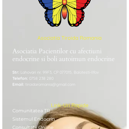
Asociatia Tiroida Romania
Asociatia Pacientilor cu afectiuni
endocrine si boli autoimun endocrine
Str:
Lahovari nr. 99F3, CP 077015, Balotesti-Ilfov
Telefon:
0758 238 280
Email:
tiroidaromania@gmail.com
Link-Uri Rapide
Comunitatea TR
Sistemul Endocrin
Consultatii Online