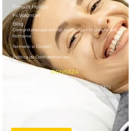
Consult Holistic
Fii Voluntar!
Blog
Comunitatea pacientilor cu afectiuni tiroidiene din
Romania
Termenii si Conditii
Politica de Confidentialitate
DONEAZA
RON RO95BTRLRONCRT0594053301
EURO RO45BTRLEURCRT0594053301
Banca:
Banca Transilvania
Beneficiar:
Asociaţia Tiroida Romania