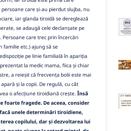
t persoane care şi‑au pierdut slujba, nu
ciare, iar glanda tiroidă se dereglează
umerate, se adaugă cele declanşate pe
 Persoane care trec prin încercări
n familie etc.) ajung să se
spoziţie pe linie familială în apariţia
 prezentat la medic mama, fiica şi chiar
re, a reieşit că frecvenţa bolii este mai
apară şi la copii. De regulă, cu cât
avea o afecţiune tiroidiană creşte.
Însă
ste foarte fragede. De aceea, consider
 facă unele determinări tiroidiene,
erea copilului, dar şi dezvoltarea lui
tat, poate ajunge la retard mintal, de