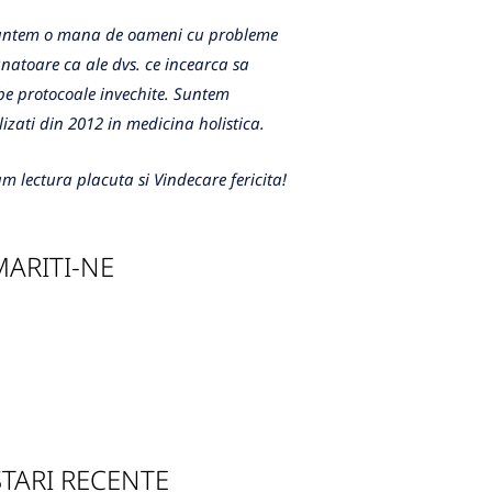
m o mana de oameni cu probleme
atoare ca ale dvs. ce incearca sa
e protocoale invechite. Suntem
lizati din 2012 in medicina holistica.
m lectura placuta si Vindecare fericita!
ARITI-NE
TARI RECENTE