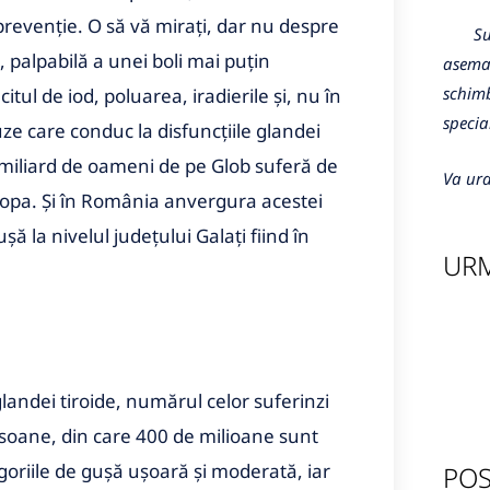
prevenţie. O să vă miraţi, dar nu despre
Sunte
, palpabilă a unei boli mai puţin
aseman
schimb
tul de iod, poluarea, iradierile şi, nu în
specia
uze care conduc la disfuncţiile glandei
1 miliard de oameni de pe Glob suferă de
Va ura
ropa. Şi în România anvergura acestei
 la nivelul judeţului Galaţi fiind în
URM
landei tiroide, numărul celor suferinzi
ersoane, din care 400 de milioane sunt
goriile de guşă uşoară şi moderată, iar
POS