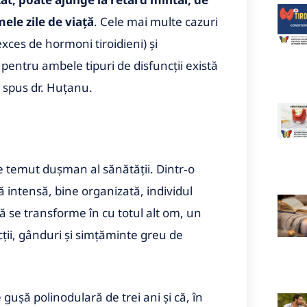
ele zile de viaţă
. Cele mai multe cazuri
xces de hormoni tiroidieni) şi
ă pentru ambele tipuri de disfuncţii există
i spus dr. Huţanu.
 temut duşman al sănătăţii. Dintr‑o
lă intensă, bine organizată, individul
 se transforme în cu totul alt om, un
ţii, gânduri şi simţăminte greu de
guşă polinodulară de trei ani şi că, în