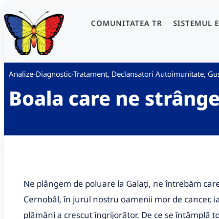
COMUNITATEA TR
SISTEMUL 
Analize-Diagnostic-Tratament
,
Declansatori Autoimunitate
,
Gus
Boala care ne strânge
​Ne plângem de poluare la Galaţi, ne întrebăm care
Cernobâl, în jurul nostru oamenii mor de cancer, i
plămâni a crescut îngrijorător. De ce se întâmplă t