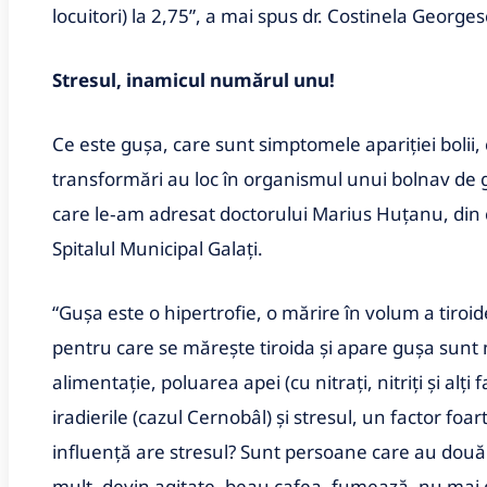
locuitori) la 2,75”, a mai spus dr. Costinela Georges
Stresul, inamicul numărul unu!
Ce este guşa, care sunt simptomele apariţiei bolii
transformări au loc în organismul unui bolnav de g
care le‑am adresat doctorului Marius Huţanu, din c
Spitalul Municipal Galaţi.
“Guşa este o hipertrofie, o mărire în volum a tiroid
pentru care se măreşte tiroida şi apare guşa sunt 
alimentaţie, poluarea apei (cu nitraţi, nitriţi şi alţi 
iradierile (cazul Cernobâl) şi stresul, un factor foa
influenţă are stresul? Sunt persoane care au două 
mult, devin agitate, beau cafea, fumează, nu mai d