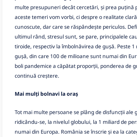
multe presupuneri decât cercetări, şi prea puţină 
aceste temeri vom vorbi, ci despre o realitate clară
cunoscute, dar care se răspândeşte periculos. Defici
ultimul rând, stresul sunt, se pare, principalele ca
tiroide, respectiv la îmbolnăvirea de guşă. Peste 
guşă, din care 100 de milioane sunt numai din Eu
boli pandemice a căpătat proporţii, ponderea de guşă
continuă creştere.
Mai mulţi bolnavi la oraş
Tot mai multe persoane se plâng de disfuncţii ale g
ridicându‑se, la nivelul globului, la 1 miliard de p
numai din Europa. România se înscrie şi ea la cate