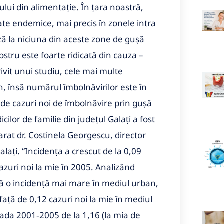
ului din alimentaţie. În ţara noastră,
ate endemice, mai precis în zonele intra
ază la niciuna din aceste zone de guşă
stru este foarte ridicată din cauza –
trivit unui studiu, cele mai multe
, însă numărul îmbolnăvirilor este în
 de cazuri noi de îmbolnăvire prin guşă
ilor de familie din judeţul Galaţi a fost
larat dr. Costinela Georgescu, director
laţi. “Incidenţa a crescut de la 0,09
cazuri noi la mie în 2005. Analizând
ată o incidenţă mai mare în mediul urban,
 faţă de 0,12 cazuri noi la mie în mediul
oada 2001‑2005 de la 1,16 (la mia de