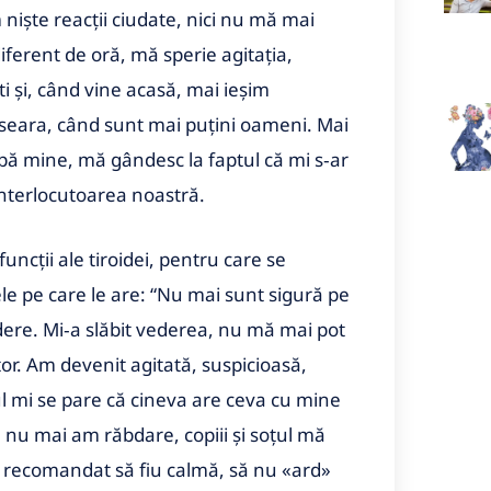
nişte reacţii ciudate, nici nu mă mai
diferent de oră, mă sperie agitaţia,
i şi, când vine acasă, mai ieşim
 seara, când sunt mai puţini oameni. Mai
ă mine, mă gândesc la faptul că mi s‑ar
interlocutoarea noastră.
funcţii ale tiroidei, pentru care se
e pe care le are: “Nu mai sunt sigură pe
ndere. Mi‑a slăbit vederea, nu mă mai pot
tor. Am devenit agitată, suspicioasă,
ul mi se pare că cineva are ceva cu mine
ă nu mai am răbdare, copiii şi soţul mă
 recomandat să fiu calmă, să nu «ard»