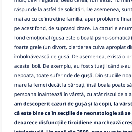
răspunde la astfel de solicitări. De asemenea, sun
mai au cu ce întreţine familia, apar probleme finan
pe acest fond, de suprasolicitare. La cazurile en
fond emoţional (guşa este o boală psiho‑somatică).
foarte grele (un divorţ, pierderea cuiva apropiat di
îmbolnăvească de guşă. De asemenea, există o predi
acestei boli. De exemplu, au fost situaţii când s‑au
nepoata, toate suferinde de guşă. Din studiile noast
mare la femei decât la bărbaţi, însă boala poate să 
persoana înaintează în vârstă, cu atât riscul de a 
am descoperit cazuri de guşă şi la copii, la vâr
că este bine ca în secţiile de neonatologie să se
deoarece disfuncţiile tiroidiene marchează creşt
intelectuală. Un copil din 2500, care nu este tra