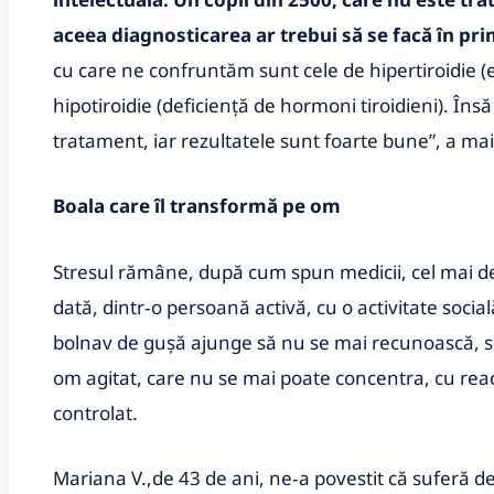
aceea diagnosticarea ar trebui să se facă în prim
cu care ne confruntăm sunt cele de hipertiroidie (e
hipotiroidie (deficienţă de hormoni tiroidieni). Îns
tratament, iar rezultatele sunt foarte bune”, a ma
Boala care îl transformă pe om
Stresul rămâne, după cum spun medicii, cel mai de
dată, dintr‑o persoană activă, cu o activitate socia
bolnav de guşă ajunge să nu se mai recunoască, să
om agitat, care nu se mai poate concentra, cu reac
controlat.
Mariana V.,de 43 de ani, ne‑a povestit că suferă de 