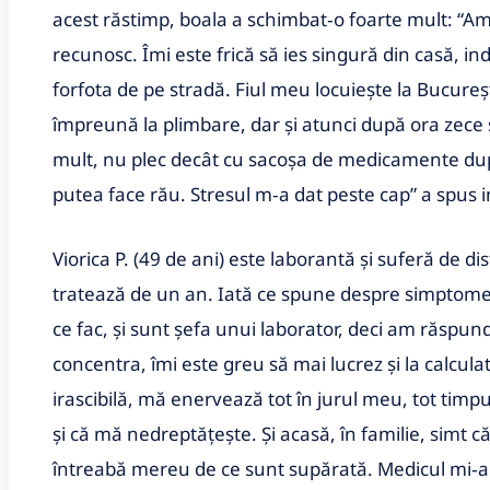
acest răstimp, boala a schimbat‑o foarte mult: “Am 
recunosc. Îmi este frică să ies singură din casă, in
forfota de pe stradă. Fiul meu locuieşte la Bucureşt
împreună la plimbare, dar şi atunci după ora zece
mult, nu plec decât cu sacoşa de medicamente dup
putea face rău. Stresul m‑a dat peste cap” a spus 
Viorica P. (49 de ani) este laborantă şi suferă de dis
tratează de un an. Iată ce spune despre simptomel
ce fac, şi sunt şefa unui laborator, deci am răspu
concentra, îmi este greu să mai lucrez şi la calcula
irascibilă, mă enervează tot în jurul meu, tot timp
şi că mă nedreptăţeşte. Şi acasă, în familie, simt c
întreabă mereu de ce sunt supărată. Medicul mi‑a