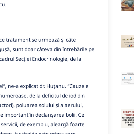
cu.
, ce tratament se urmează şi câte
uşă, sunt doar câteva din întrebările pe
adrul Secţiei Endocrinologie, de la
ei”, ne‑a explicat dr. Huţanu. “Cauzele
numeroase, de la deficitul de iod din
factori), poluarea solului şi a aerului,
rte important în declanşarea bolii. Ce
servicii, de exemplu, aleargă foarte
orm, iar tiroida este prima care