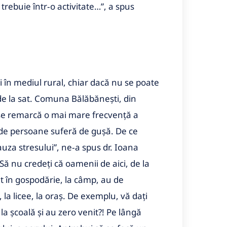
trebuie într‑o activitate…”, a spus
i în mediul rural, chiar dacă nu se poate
 de la sat. Comuna Bălăbăneşti, din
 se remarcă o mai mare frecvenţă a
30 de persoane suferă de guşă. De ce
auza stresului”, ne‑a spus dr. Ioana
ă nu credeţi că oamenii de aici, de la
t în gospodărie, la câmp, au de
, la licee, la oraş. De exemplu, vă daţi
 la şcoală şi au zero venit?! Pe lângă