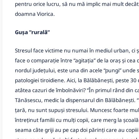
pentru orice lucru, să nu mă implic mai mult decât 
doamna Viorica.
Guşa ”rurală”
Stresul face victime nu numai în mediul urban, ci ş
face o comparaţie între “agitaţia” de la oraş şi cea
nordul judeţului, este una din acele “pungi” unde
patologiei tiroidiene. Aici, la Bălăbăneşti, peste 
atâtea cazuri de îmbolnăviri? “În primul rând din c
Tănăsescu, medic la dispensarul din Bălăbăneşti. “S
ţară, nu sunt supuşi stresului. Muncesc foarte mul
întreţinut familii cu mulţi copii, care merg la şcoală
seama câte griji au pe cap doi părinţi care au copiii