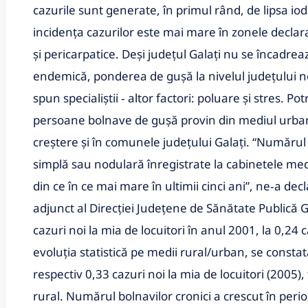
cazurile sunt generate, în primul rând, de lipsa iod
incidenţa cazurilor este mai mare în zonele declar
şi pericarpatice. Deşi judeţul Galaţi nu se încadre
endemică, ponderea de guşă la nivelul judeţului no
spun specialiştii ‑ altor factori: poluare şi stres. Po
persoane bolnave de guşă provin din mediul urban
creştere şi în comunele judeţului Galaţi. “Numărul
simplă sau nodulară înregistrate la cabinetele medic
din ce în ce mai mare în ultimii cinci ani”, ne‑a dec
adjunct al Direcţiei Judeţene de Sănătate Publică Ga
cazuri noi la mia de locuitori în anul 2001, la 0,24 
evoluţia statistică pe medii rural/urban, se const
respectiv 0,33 cazuri noi la mia de locuitori (2005),
rural. Numărul bolnavilor cronici a crescut în peri