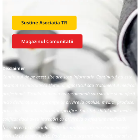
Beneficiar:
Asociaţia Tiroida Romania
Sustine Asociatia TR
Magazinul Comunitatii
Disclaimer
Conținutul de pe acest site are scop informativ. Conținutul nu este
destinat să înlocuiască sfatul, diagnosticul sau tratamentul medical
profesional. Tiroida Romania nu recomandă sau susține și nu oferă
nicio declarație sau garanție cu privire la analize, medici, produse,
proceduri sau alte informații specifice. Solicitați sfatul unui medic
calificat dacă aveți întrebări cu privire la o afecțiune medicală.
Încrederea în orice informație furnizată de Tiroida Romania este
exclusiv pe propriul risc. Dacă aveți o urgență medicală, sunați la