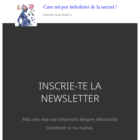
Cum mă pot îmbolnăvi de la sarcină ?
Citeste mai mult »
INSCRIE-TE LA
NEWSLETTER
Afla cele mai noi informatii despre afectiunile
tiroidiene si nu numai.