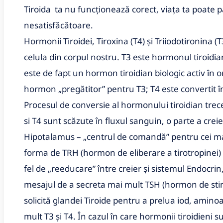
Tiroida ta nu funcționează corect, viața ta poate 
nesatisfăcătoare.
Hormonii Tiroidei, Tiroxina (T4) și Triiodotironina 
celula din corpul nostru. T3 este hormonul tiroidia
este de fapt un hormon tiroidian biologic activ în 
hormon „pregătitor” pentru T3; T4 este convertit în T3
Procesul de conversie al hormonului tiroidian trec
si T4 sunt scăzute în fluxul sanguin, o parte a cr
Hipotalamus – „centrul de comandă” pentru cei ma
forma de TRH (hormon de eliberare a tirotropinei) 
fel de „reeducare” între creier și sistemul Endocrin
mesajul de a secreta mai mult TSH (hormon de stimu
solicită glandei Tiroide pentru a prelua iod, amino
mult T3 și T4. În cazul în care hormonii tiroidieni 