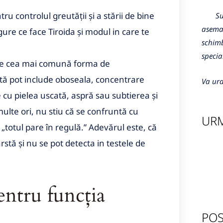
ru controlul greutății și a stării de bine
Sunte
aseman
re ce face Tiroida și modul in care te
schimb
specia
este cea mai comună forma de
ută pot include oboseala, concentrare
Va ura
 cu pielea uscată, aspră sau subtierea şi
ulte ori, nu stiu că se confruntă cu
URM
„totul pare în regulă.” Adevărul este, că
stă și nu se pot detecta in testele de
entru funcția
POS