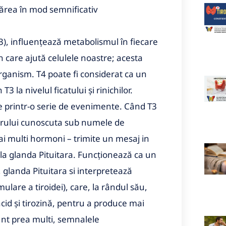
părea în mod semnificativ
(T3), influențează metabolismul în fiecare
n care ajută celulele noastre; acesta
organism. T4 poate fi considerat ca un
 la nivelul ficatului și rinichilor.
e printr-o serie de evenimente. Când T3
eierului cunoscuta sub numele de
i multi hormoni – trimite un mesaj in
la glanda Pituitara. Funcționează ca un
, glanda Pituitara si interpretează
lare a tiroidei), care, la rândul său,
acid şi tirozină, pentru a produce mai
sunt prea multi, semnalele