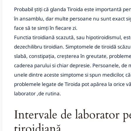
Probabil știți că glanda Tiroida este importantă pent
în ansamblu, dar multe persoane nu sunt exact sigu
face să te simți în fiecare zi.
Functia tiroidiană scazută, sau hipotiroidismul, 
dezechilibru tiroidian. Simptomele de tiroidă scăz
slabă, constipația, creșterea în greutate, probleme
caderea parului si chiar depresie. Persoanele, de m
unele dintre aceste simptome si spun medicilor, că 
problemele legate de Tiroida pot apărea la orice vâr
laborator ,de rutina.
Intervale de laborator
p
tiroidiană