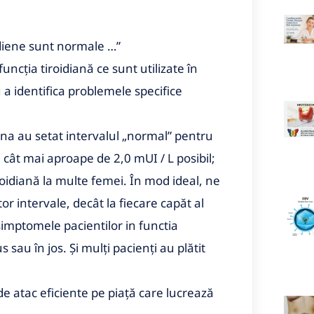
idiene sunt normale …”
ncția tiroidiană ce sunt utilizate în
 a identifica problemele specifice
na au setat intervalul „normal” pentru
 cât mai aproape de 2,0 mUI / L posibil;
roidiană la multe femei. În mod ideal, ne
or intervale, decât la fiecare capăt al
simptomele pacientilor in functia
 sau în jos. Și mulți pacienți au plătit
de atac eficiente pe piață care lucrează