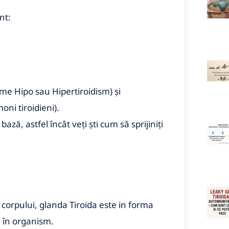
nt:
e Hipo sau Hipertiroidism) şi
 tiroidieni).
ză, astfel încât veți ști cum să sprijiniți
ul corpului, glanda Tiroida este in forma
l în organism.