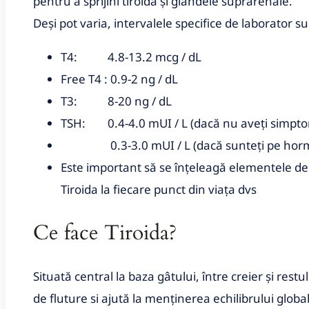
pentru a sprijini tiroida şi glandele suprarenale.
Deși pot varia, intervalele specifice de laborator su
T4: 4.8-13.2 mcg / dL
Free T4 : 0.9-2 ng / dL
T3: 8-20 ng / dL
TSH: 0.4-4.0 mUI / L (dacă nu aveți simptom
0.3-3.0 mUI / L (dacă sunteți pe hormoni
Este important să se înțeleagă elementele de ba
Tiroida la fiecare punct din viața dvs
Ce face Tiroida?
Situată central la baza gâtului, între creier și rest
de fluture si ajută la menținerea echilibrului globa