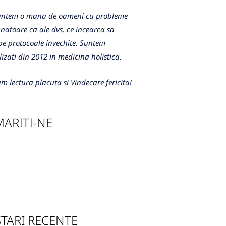
m o mana de oameni cu probleme
atoare ca ale dvs. ce incearca sa
e protocoale invechite. Suntem
lizati din 2012 in medicina holistica.
m lectura placuta si Vindecare fericita!
ARITI-NE
TARI RECENTE