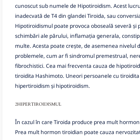
cunoscut sub numele de Hipotiroidism. Acest lucru 
inadecvată de T4 din glandei Tiroida, sau conversi
Hipotiroidismul poate provoca oboseală severă și p
schimbări ale părului, inflamația generala, constipa
multe. Acesta poate crește, de asemenea nivelul de
problemele, cum ar fi sindromul premestrual, nereg
fibrochistici. Cea mai frecventa cauza de hipotir
tiroidita Hashimoto. Uneori persoanele cu tiroidit
hipertiroidism și hipotiroidism.
2HIPERTIROIDISMUL
În cazul în care Tiroida produce prea mult hormon 
Prea mult hormon tiroidian poate cauza nervozitate