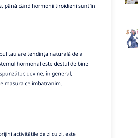
te, până când hormonii tiroidieni sunt în
rpul tau are tendința naturală de a
t sistemul hormonal este destul de bine
espunzător, devine, în general,
 pe masura ce imbatranim.
ini activitățile de zi cu zi, este