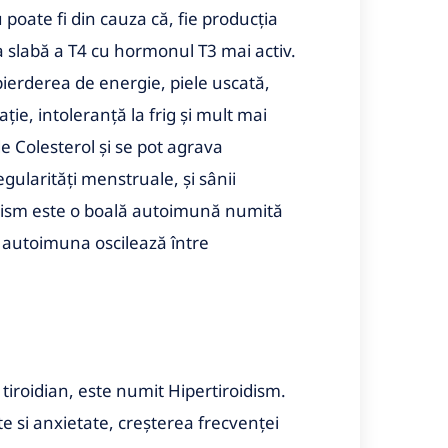
poate fi din cauza că, fie producția
a slabă a T4 cu hormonul T3 mai activ.
ierderea de energie, piele uscată,
ție, intoleranță la frig și mult mai
 Colesterol și se pot agrava
ularități menstruale, și sânii
oidism este o boală autoimună numită
a autoimuna oscilează între
tiroidian, este numit Hipertiroidism.
 si anxietate, creșterea frecvenței