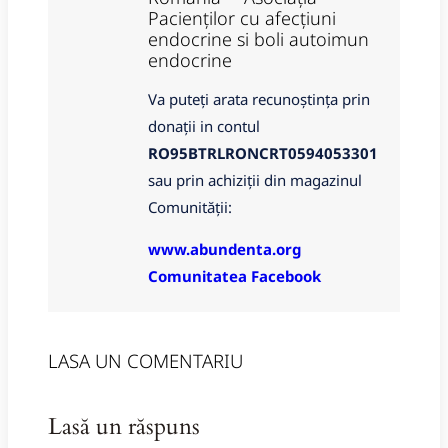
Pacienților cu afecțiuni
endocrine si boli autoimun
endocrine
Va puteți arata recunoștința prin
donații in contul
RO95BTRLRONCRT0594053301
sau prin achiziții din magazinul
Comunității:
www.abundenta.org
Comunitatea Facebook
LASA UN COMENTARIU
Lasă un răspuns