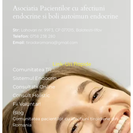
Asociatia Pacientilor cu afectiuni
endocrine si boli autoimun endocrine
Str:
Lahovari nr. 99F3, CP 077015, Balotesti-Ilfov
Telefon:
0758 238 280
Email:
tiroidaromania@gmail.com
Link-Uri Rapide
Comunitatea TR
Sistemul Endocrin
Consultatii Online
Consult Holistic
Fii Voluntar!
Blog
Comunitatea pacientilor cu afectiuni tiroidiene din
Romania