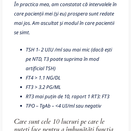
În practica mea, am constatat că intervalele în
care pacienții mei (și eu) prospera sunt redate
mai jos. Am ascultat și modul în care pacientii
se simt.
TSH 1- 2 UIU /ml sau mai mic (dacă ești
pe NTD, T3 poate suprima în mod
artificial TSH)
FT4 > 1.1 NG/DL
FT3 > 3.2 PG/ML
RT3 mai puțin de 10, raport 1 RT3: FT3
TPO – TgAb – <4 UI/ml sau negativ
Care sunt cele 10 lucruri pe care le
puteți face pentru a îmbunătăți funcția