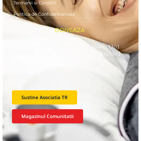
Termenii si Conditii
Politica de Confidentialitate
DONEAZA
RON RO95BTRLRONCRT0594053301
EURO RO45BTRLEURCRT0594053301
Banca:
Banca Transilvania
Beneficiar:
Asociaţia Tiroida Romania
Sustine Asociatia TR
Magazinul Comunitatii