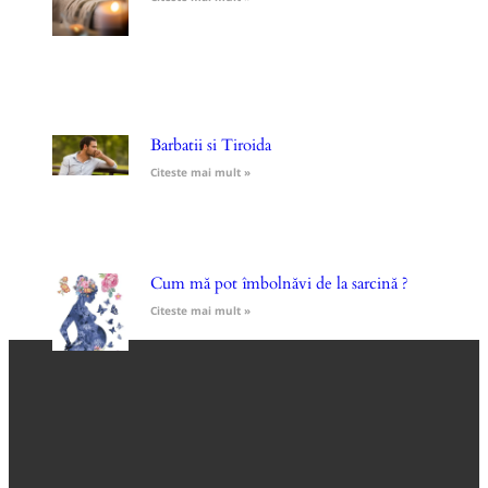
Barbatii si Tiroida
Citeste mai mult »
Cum mă pot îmbolnăvi de la sarcină ?
Citeste mai mult »