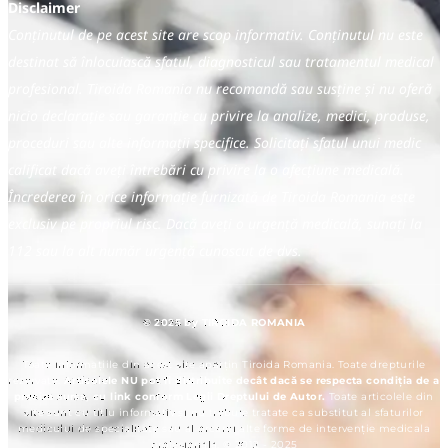
Disclaimer
Conținutul de pe acest site are scop informativ. Conținutul nu este
destinat să înlocuiască sfatul, diagnosticul sau tratamentul medical
profesional. Tiroida Romania nu recomandă sau susține și nu oferă
nicio declarație sau garanție cu privire la analize, medici, produse,
proceduri sau alte informații specifice. Solicitați sfatul unui medic
calificat dacă aveți întrebări cu privire la o afecțiune medicală.
Încrederea în orice informație furnizată de Tiroida Romania este
exclusiv pe propriul risc. Dacă aveți o urgență medicală, sunați la
112 sau la alt număr urgență cunoscut de dvs.
© 2025 by TIROIDA ROMANIA
Toate informațiile din acest site aparțin Tiroida Romania. Toate drepturile
rezervate.
Articolele NU pot fi distribuite decât dacă se respecta condiția de a
preciza sursa, cu link conform Legii Dreptului de Autor.
Toate articolele din
site sunt cu titlu informativ și nu trebuie tratate ca substitut al sfaturilor
medicului de specialitate sau al orcarei alte forme de intervenție medicala
profesionala. © 2012 - 2025