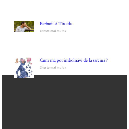
Barbatii si Tiroida
Citeste mai mult »
Cum mă pot îmbolnăvi de la sarcină ?
Citeste mai mult »