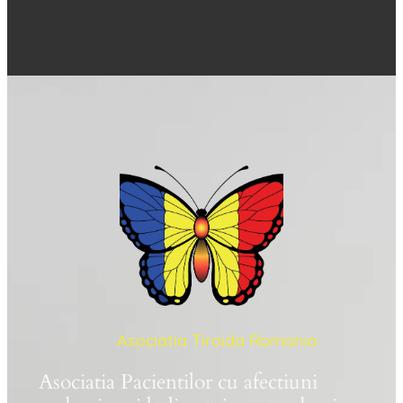
Asociatia Tiroida Romania
Asociatia Pacientilor cu afectiuni