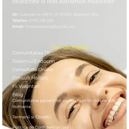
endocrine si boli autoimun endocrine
Str:
Lahovari nr. 99F3, CP 077015, Balotesti-Ilfov
Telefon:
0758 238 280
Email:
tiroidaromania@gmail.com
Link-Uri Rapide
Comunitatea TR
Sistemul Endocrin
Consultatii Online
Consult Holistic
Fii Voluntar!
Blog
Comunitatea pacientilor cu afectiuni tiroidiene din
Romania
Termenii si Conditii
Politica de Confidentialitate