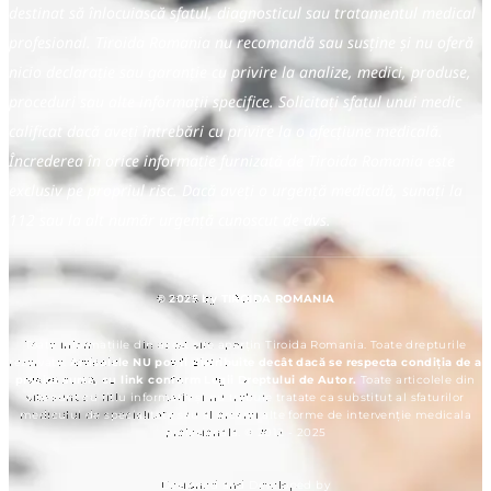
destinat să înlocuiască sfatul, diagnosticul sau tratamentul medical
profesional. Tiroida Romania nu recomandă sau susține și nu oferă
nicio declarație sau garanție cu privire la analize, medici, produse,
proceduri sau alte informații specifice. Solicitați sfatul unui medic
calificat dacă aveți întrebări cu privire la o afecțiune medicală.
Încrederea în orice informație furnizată de Tiroida Romania este
exclusiv pe propriul risc. Dacă aveți o urgență medicală, sunați la
112 sau la alt număr urgență cunoscut de dvs.
© 2025 by TIROIDA ROMANIA
Toate informațiile din acest site aparțin Tiroida Romania. Toate drepturile
rezervate.
Articolele NU pot fi distribuite decât dacă se respecta condiția de a
preciza sursa, cu link conform Legii Dreptului de Autor.
Toate articolele din
site sunt cu titlu informativ și nu trebuie tratate ca substitut al sfaturilor
medicului de specialitate sau al orcarei alte forme de intervenție medicala
profesionala. © 2012 - 2025
Designed and Developed by