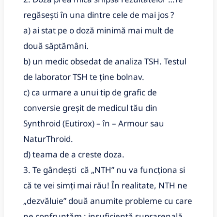
regăsești în una dintre cele de mai jos ?
a) ai stat pe o doză minimă mai mult de
două săptămâni.
b) un medic obsedat de analiza TSH. Testul
de laborator TSH te ține bolnav.
c) ca urmare a unui tip de grafic de
conversie greșit de medicul tău din
Synthroid (Eutirox) – în – Armour sau
NaturThroid.
d) teama de a creste doza.
3. Te gândești că „NTH” nu va funcționa si
că te vei simți mai rău! În realitate, NTH ne
„dezvăluie” două anumite probleme cu care
ne confruntăm : insuficiență suprarenală