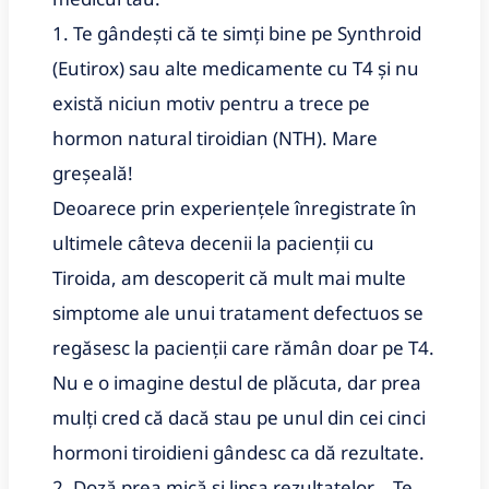
1. Te gândești că te simți bine pe Synthroid
(Eutirox) sau alte medicamente cu T4 și nu
există niciun motiv pentru a trece pe
hormon natural tiroidian (NTH). Mare
greșeală!
Deoarece prin experiențele înregistrate în
ultimele câteva decenii la pacienții cu
Tiroida, am descoperit că mult mai multe
simptome ale unui tratament defectuos se
regăsesc la pacienții care rămân doar pe T4.
Nu e o imagine destul de plăcuta, dar prea
mulți cred că dacă stau pe unul din cei cinci
hormoni tiroidieni gândesc ca dă rezultate.
2. Doză prea mică si lipsa rezultatelor …Te