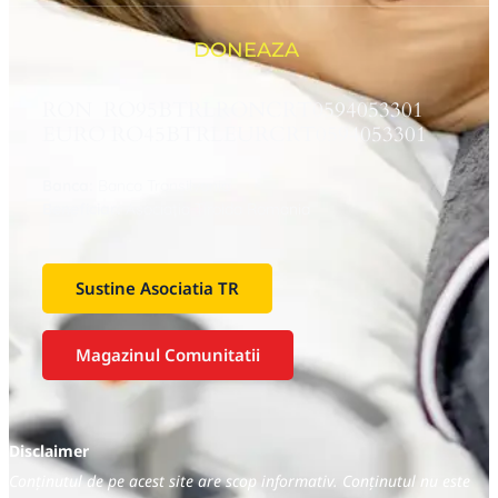
DONEAZA
RON RO95BTRLRONCRT0594053301
EURO RO45BTRLEURCRT0594053301
Banca:
Banca Transilvania
Beneficiar:
Asociaţia Tiroida Romania
Sustine Asociatia TR
Magazinul Comunitatii
Disclaimer
Conținutul de pe acest site are scop informativ. Conținutul nu este