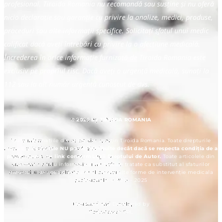
profesional. Tiroida Romania nu recomandă sau susține și nu oferă
nicio declarație sau garanție cu privire la analize, medici, produse,
proceduri sau alte informații specifice. Solicitați sfatul unui medic
calificat dacă aveți întrebări cu privire la o afecțiune medicală.
Încrederea în orice informație furnizată de Tiroida Romania este
exclusiv pe propriul risc. Dacă aveți o urgență medicală, sunați la
112 sau la alt număr urgență cunoscut de dvs.
© 2025 by TIROIDA ROMANIA
Toate informațiile din acest site aparțin Tiroida Romania. Toate drepturile
rezervate.
Articolele NU pot fi distribuite decât dacă se respecta condiția de a
preciza sursa, cu link conform Legii Dreptului de Autor.
Toate articolele din
site sunt cu titlu informativ și nu trebuie tratate ca substitut al sfaturilor
medicului de specialitate sau al orcarei alte forme de intervenție medicala
profesionala. © 2012 - 2025
Designed and Developed by
Codestream SRL