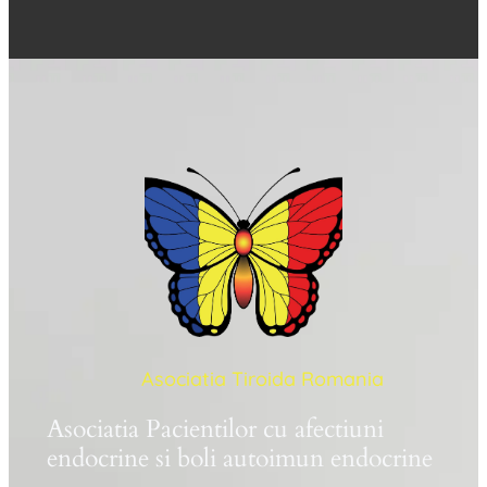
Asociatia Tiroida Romania
Asociatia Pacientilor cu afectiuni
endocrine si boli autoimun endocrine