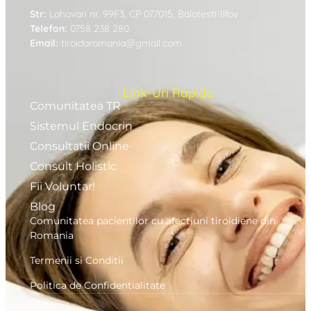
Str:
Lahovari nr. 99F3, CP 077015, Balotesti-Ilfov
Telefon:
0758 238 280
Email:
tiroidaromania@gmail.com
Link-Uri Rapide
Comunitatea TR
Sistemul Endocrin
Consultatii Online
Consult Holistic
Fii Voluntar!
Blog
Comunitatea pacientilor cu afectiuni tiroidiene din
Romania
Termenii si Conditii
Politica de Confidentialitate