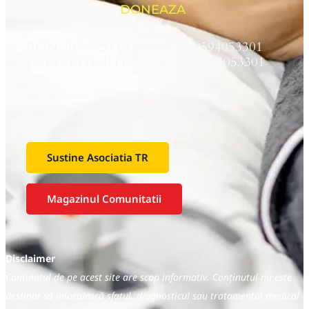
DONEAZA
RON RO95BTRLRONCRT0594053301
EURO RO45BTRLEURCRT0594053301
Banca:
Banca Transilvania
Beneficiar:
Asociaţia Tiroida Romania
Sustine Asociatia TR
Magazinul Comunitatii
Disclaimer
Conținutul de pe acest site are scop informativ. Conținutul nu este
destinat să înlocuiască sfatul, diagnosticul sau tratamentul medical