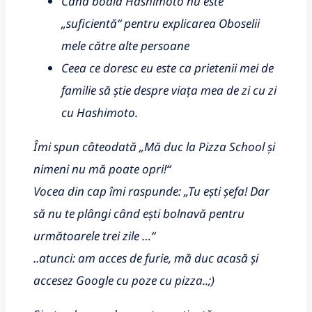
Când boala Hashimoto nu este
„suficientă“ pentru explicarea Oboselii
mele către alte persoane
Ceea ce doresc eu este ca prietenii mei de
familie să știe despre viața mea de zi cu zi
cu Hashimoto.
Îmi spun câteodată „Mă duc la Pizza School și
nimeni nu mă poate opri!“
Vocea din cap îmi raspunde: „Tu ești șefa! Dar
să nu te plângi când ești bolnavă pentru
următoarele trei zile …“
..atunci: am acces de furie, mă duc acasă și
accesez Google cu poze cu pizza..;)