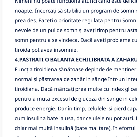
Nimeni nu poate funcționa atunci când este deficita
noapte. Încercați să stabiliti un program de somn r
prea des. Faceti o prioritate regulata pentru Somn 
nevoie de un pui de somn și aveți timp pentru asta
somn pentru a se vindeca. Dacă aveți probleme cu 
tiroida pot avea insomnie.
4.
PASTRATI O BALANTA ECHILIBRATA A ZAHAR
Funcția tiroidiena sănătoase depinde de menținere
normal și păstrarea de zahăr in sânge într-un int
tiroidiana. Dacă mâncați prea multe cu index glice
pentru a muta excesul de glucoza din sange in celu
produce energie. Dar în timp, celulele isi pierd cap
cum insulina bate la usa, dar celulele nu pot auz
chiar mai multă insulină (bate mai tare), în efortul 