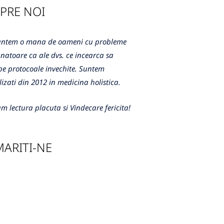
PRE NOI
m o mana de oameni cu probleme
atoare ca ale dvs. ce incearca sa
e protocoale invechite. Suntem
lizati din 2012 in medicina holistica.
m lectura placuta si Vindecare fericita!
ARITI-NE