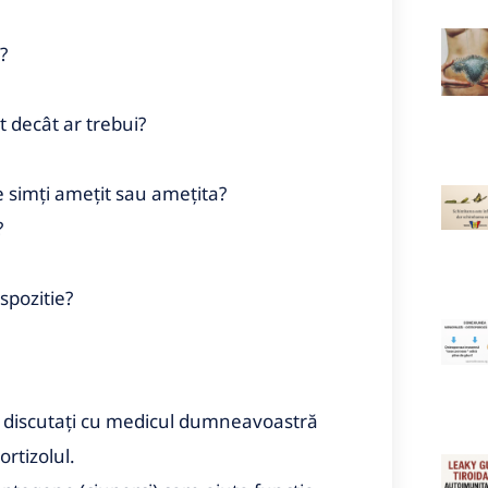
?
 decât ar trebui?
te simți amețit sau amețita?
?
spozitie?
, discutați cu medicul dumneavoastră
ortizolul.