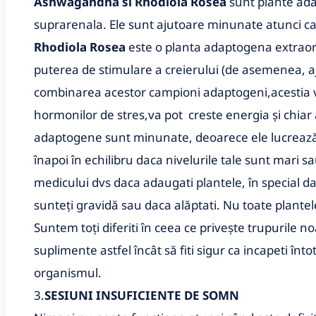
Ashwagandha si Rhodiola Rosea
sunt plante ada
suprarenala. Ele sunt ajutoare minunate atunci ca
Rhodiola Rosea
este o planta adaptogena extraord
puterea de stimulare a creierului (de asemenea, aj
combinarea acestor campioni adaptogeni,acestia vă
hormonilor de stres,va pot creste energia și chiar 
adaptogene sunt minunate, deoarece ele lucrează
înapoi în echilibru daca nivelurile tale sunt mari sa
medicului dvs daca adaugati plantele, în special 
sunteți gravidă sau daca alăptati. Nu toate plantel
Suntem toți diferiti în ceea ce privește trupurile n
suplimente astfel încât să fiti sigur ca incapeti în
organismul.
3.
SESIUNI INSUFICIENTE DE SOMN