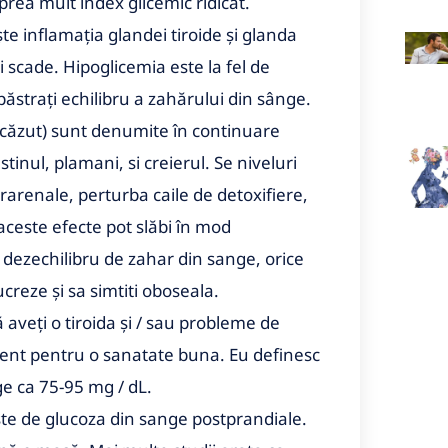
prea mult index glicemic ridicat.
ște inflamația glandei tiroide și glanda
i scade. Hipoglicemia este la fel de
ăstrați echilibru a zahărului din sânge.
(scăzut) sunt denumite în continuare
tinul, plamani, si creierul. Se niveluri
arenale, perturba caile de detoxifiere,
aceste efecte pot slăbi în mod
i dezechilibru de zahar din sange, orice
creze și sa simtiti oboseala.
veți o tiroida și / sau probleme de
ient pentru o sanatate buna. Eu definesc
e ca 75-95 mg / dL.
ste de glucoza din sange postprandiale.