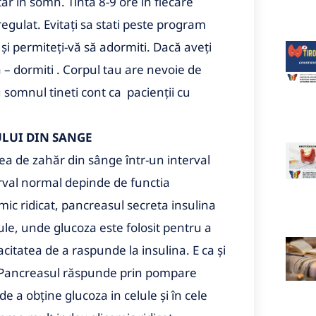
r în somn. Tinta 8-9 ore în fiecare
egulat. Evitați sa stati peste program
și permiteți-vă să adormiti. Dacă aveți
 – dormiti . Corpul tau are nevoie de
somnul tineti cont ca pacienții cu
ULUI DIN SANGE
a de zahăr din sânge într-un interval
erval normal depinde de functia
mic ridicat, pancreasul secreta insulina
le, unde glucoza este folosit pentru a
acitatea de a raspunde la insulina. E ca și
i. Pancreasul răspunde prin pompare
de a obține glucoza in celule și în cele