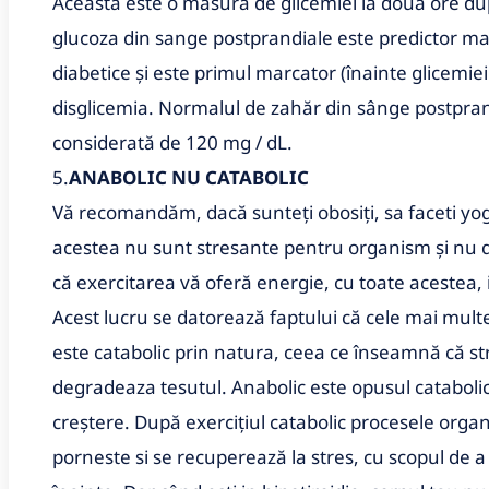
Aceasta este o măsură de glicemiei la două ore du
glucoza din sange postprandiale este predictor mai 
diabetice și este primul marcator (înainte glicemie
disglicemia. Normalul de zahăr din sânge postpra
considerată de 120 mg / dL.
5.
ANABOLIC NU CATABOLIC
Vă recomandăm, dacă sunteți obosiți, sa faceti yoga
acestea nu sunt stresante pentru organism și nu d
că exercitarea vă oferă energie, cu toate acestea, 
Acest lucru se datorează faptului că cele mai multe 
este catabolic prin natura, ceea ce înseamnă că st
degradeaza tesutul. Anabolic este opusul catabolicu
creștere. După exercițiul catabolic procesele org
porneste si se recuperează la stres, cu scopul de a