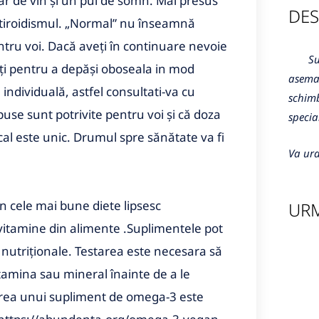
har de vin și un pui de somn. Mai presus
DES
potiroidismul. „Normal” nu înseamnă
tru voi. Dacă aveți în continuare nevoie
Sunte
ăți pentru a depăși oboseala in mod
aseman
individuală, astfel consultati-va cu
schimb
puse sunt potrivite pentru voi și că doza
specia
al este unic. Drumul spre sănătate va fi
Va ura
in cele mai bune diete lipsesc
URM
ivitamine din alimente .Suplimentele pot
i nutriționale. Testarea este necesara să
itamina sau mineral înainte de a le
rea unui supliment de omega-3 este