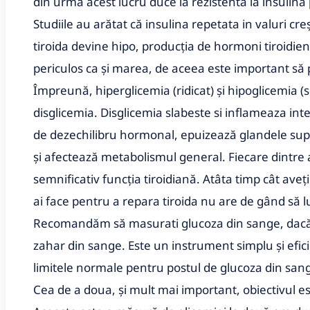
din urmă acest lucru duce la rezistenta la insulina 
Studiile au arătat că insulina repetata in valuri cre
tiroida devine hipo, producția de hormoni tiroidien
periculos ca și marea, de aceea este important să p
Împreună, hiperglicemia (ridicat) și hipoglicemia 
disglicemia. Disglicemia slabeste si inflameaza intes
de dezechilibru hormonal, epuizează glandele supr
și afectează metabolismul general. Fiecare dintre 
semnificativ funcția tiroidiană. Atâta timp cât aveț
ai face pentru a repara tiroida nu are de gând să lu
Recomandăm să masurati glucoza din sange, dacă a
zahar din sange. Este un instrument simplu și efic
limitele normale pentru postul de glucoza din sang
Cea de a doua, și mult mai important, obiectivul e