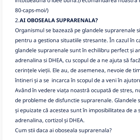
întotdeauna o idee bună.(recomandarea noastra 
80-caps-moi/)
2.
AI OBOSEALA SUPRARENALA?
Organismul se bazează pe glandele suprarenale situ
pentru a gestiona situatiile stresante. În cazul în 
glandele suprarenale sunt în echilibru perfect și a
adrenalina si DHEA, cu scopul de a ne ajuta să facă fa
cerințele vieții. Ele au, de asemenea, nevoie de t
întineri și a se incarca în scopul de a veni în ajuto
Având în vedere viața noastră ocupată de stres, nu
de probleme de disfunctie suprarenale. Glandele s
și epuizate că acestea sunt în imposibilitatea de 
adrenalina, cortizol și DHEA.
Cum stii daca ai oboseala suprarenala?