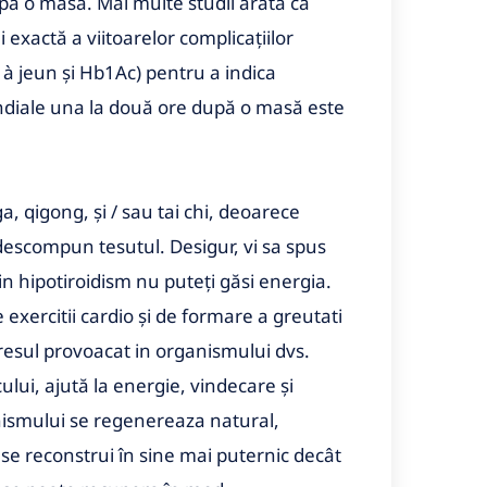
pă o masă. Mai multe studii arata ca
exactă a viitoarelor complicațiilor
i à jeun și Hb1Ac) pentru a indica
ndiale una la două ore după o masă este
, qigong, și / sau tai chi, deoarece
escompun tesutul. Desigur, vi sa spus
in hipotiroidism nu puteți găsi energia.
exercitii cardio și de formare a greutati
resul provoacat in organismului dvs.
lui, ajută la energie, vindecare și
anismului se regenereaza natural,
 se reconstrui în sine mai puternic decât