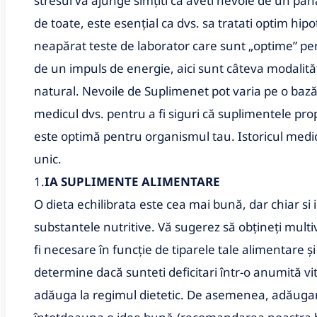
stresul va ajunge simțiti ca aveti nevoie de un pa
de toate, este esențial ca dvs. sa tratati optim hi
neapărat teste de laborator care sunt „optime” pen
de un impuls de energie, aici sunt câteva modalit
natural. Nevoile de Suplimenet pot varia pe o bază 
medicul dvs. pentru a fi siguri că suplimentele pro
este optimă pentru organismul tau. Istoricul medic
unic.
1.
IA SUPLIMENTE ALIMENTARE
O dieta echilibrata este cea mai bună, dar chiar si 
substantele nutritive. Vă sugerez să obțineți mult
fi necesare în funcție de tiparele tale alimentare ș
determine dacă sunteti deficitari într-o anumită v
adăuga la regimul dietetic. De asemenea, adăuga