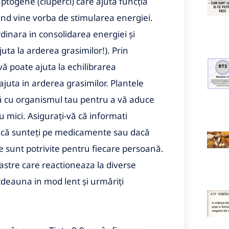
ptogene (ciuperci) care ajuta funcția
nd vine vorba de stimularea energiei.
inara in consolidarea energiei și
uta la arderea grasimilor!). Prin
 poate ajuta la echilibrarea
ajuta in arderea grasimilor. Plantele
 cu organismul tau pentru a vă aduce
u mici. Asigurați-vă că informati
dacă sunteți pe medicamente sau dacă
e sunt potrivite pentru fiecare persoană.
oastre care reactioneaza la diverse
totdeauna in mod lent și urmăriți