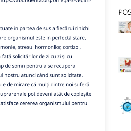
https://abundenta.org/omega-3-vegan-
POS
ate in partea de sus a fiecărui rinichi
care organismul este in perfectă stare,
rmonie, stresul hormonilor, cortizol,
ță solicitărilor de zi cu zi și cu
imp de somn pentru a se recupera,
rul nostru atunci când sunt solicitate.
 e de mirare că mulți dintre noi suferă
uprarenale pot deveni atât de copleșite
a satisface cererea organismului pentru