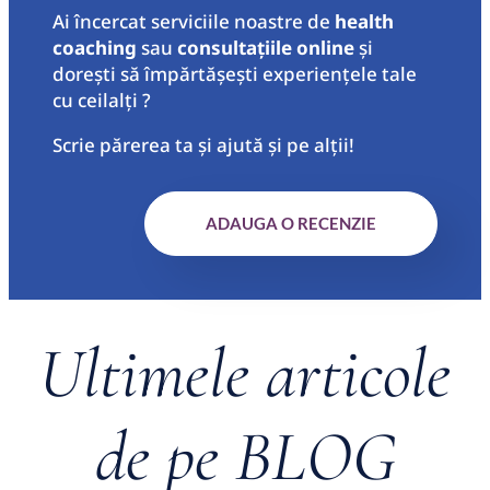
Ai încercat serviciile noastre de
health
coaching
sau
consultațiile online
și
dorești să împărtășești experiențele tale
cu ceilalți ?
Scrie părerea ta şi ajută şi pe alţii!
ADAUGA O RECENZIE
Ultimele articole
de pe BLOG