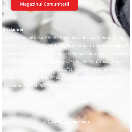
Magazinul Comunitatii
Disclaimer
Conținutul de pe acest site are scop informativ. Conținutul nu este
destinat să înlocuiască sfatul, diagnosticul sau tratamentul medical
profesional. Tiroida Romania nu recomandă sau susține și nu oferă
nicio declarație sau garanție cu privire la analize, medici, produse,
proceduri sau alte informații specifice. Solicitați sfatul unui medic
calificat dacă aveți întrebări cu privire la o afecțiune medicală.
Încrederea în orice informație furnizată de Tiroida Romania este
exclusiv pe propriul risc. Dacă aveți o urgență medicală, sunați la
112 sau la alt număr urgență cunoscut de dvs.
© 2025 by TIROIDA ROMANIA