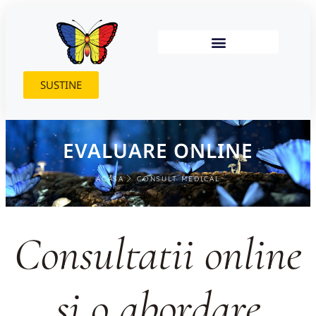
SUSTINE
EVALUARE ONLINE
ACASA
CONSULT MEDICAL
Consultatii online
si o abordare