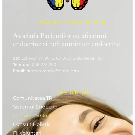
Asociatia Tiroida Romania
Asociatia Pacientilor cu afectiuni
endocrine si boli autoimun endocrine
Str:
Lahovari nr. 99F3, CP 077015, Balotesti-Ilfov
Telefon:
0758 238 280
Email:
tiroidaromania@gmail.com
Link-Uri Rapide
Comunitatea TR
Sistemul Endocrin
Consultatii Online
Consult Holistic
Fii Voluntar!