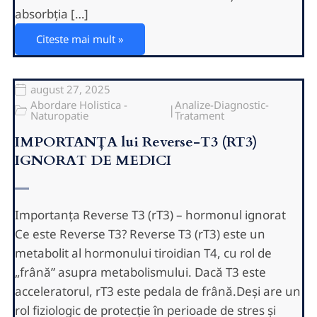
absorbția […]
Citeste mai mult »
august 27, 2025
Abordare Holistica -
Analize-Diagnostic-
|
Naturopatie
Tratament
IMPORTANȚA lui Reverse-T3 (RT3)
IGNORAT DE MEDICI
Importanța Reverse T3 (rT3) – hormonul ignorat
Ce este Reverse T3? Reverse T3 (rT3) este un
metabolit al hormonului tiroidian T4, cu rol de
„frână” asupra metabolismului. Dacă T3 este
acceleratorul, rT3 este pedala de frână.Deși are un
rol fiziologic de protecție în perioade de stres și