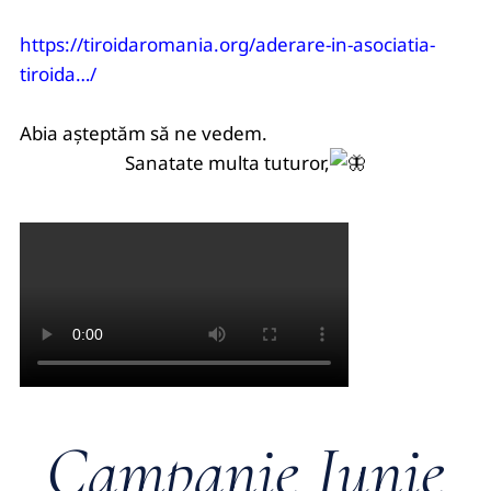
https://tiroidaromania.org/aderare-in-asociatia-
tiroida…/
Abia așteptăm să ne vedem.
Sanatate multa tuturor,
Campanie Iunie