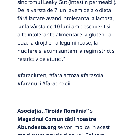
sindromul Leaky Gut (intestin permeabil).
De la varsta de 7 luni avem deja o dieta
fără lactate avand intoleranta la lactoza,
iar la vârsta de 10 luni am descoperit și
alte intolerante alimentare la gluten, la
oua, la drojdie, la leguminoase, la
nucifere si acum suntem la regim strict si
restrictiv de atunci.”
#faragluten, #faralactoza #farasoia
#faranuci #faradrojdii
Asociația „Tiroida România”
si
Magazinul Comunității noastre
Abundenta.org
se vor implica in acest