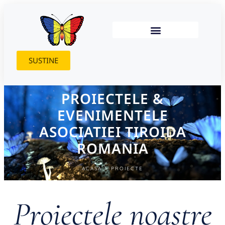
SUSTINE
PROIECTELE &
EVENIMENTELE
ASOCIATIEI TIROIDA
ROMANIA
ACASA
PROIECTE
Proiectele noastre