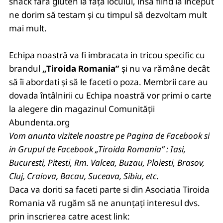
snack fără gluten la fața locului, însă fiind la început
ne dorim să testam și cu timpul să dezvoltam mult
mai mult.
Echipa noastră va fi imbracata in tricou specific cu
brandul
„Tiroida Romania”
și nu va rămâne decât
să îi abordati și să le faceti o poza. Membrii care au
dovada întâlnirii cu Echipa noastră vor primi o carte
la alegere din magazinul Comunității
Abundenta.org
Vom anunta vizitele noastre pe Pagina de Facebook si
in Grupul de Facebook „Tiroida Romania” : Iasi,
Bucuresti, Pitesti, Rm. Valcea, Buzau, Ploiesti, Brasov,
Cluj, Craiova, Bacau, Suceava, Sibiu, etc.
Daca va doriti sa faceti parte si din Asociatia Tiroida
Romania vă rugăm să ne anunțați interesul dvs.
prin inscrierea catre acest link: