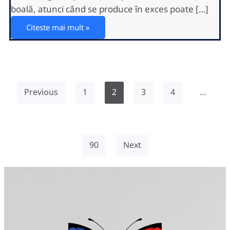
boală, atunci când se produce în exces poate […]
Citeste mai mult »
Previous
1
2
3
4
…
90
Next