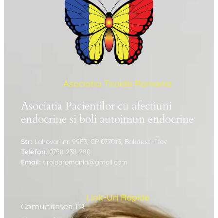
Asociatia Tiroida Romania
Asociatia Pacientilor cu afectiuni
endocrine si boli autoimun endocrine
Str:
Lahovari nr. 99F3, CP 077015, Balotesti-Ilfov
Telefon:
0758 238 280
Email:
tiroidaromania@gmail.com
Link-Uri Rapide
Comunitatea TR