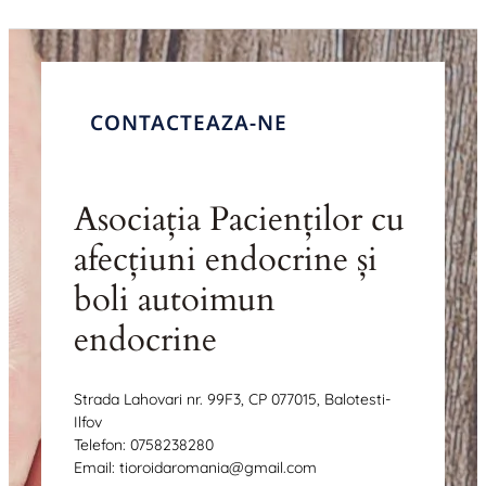
CONTACTEAZA-NE
Asociația Pacienților cu
afecțiuni endocrine și
boli autoimun
endocrine
Strada Lahovari nr. 99F3, CP 077015, Balotesti-
Ilfov
Telefon: 0758238280
Email: tioroidaromania@gmail.com