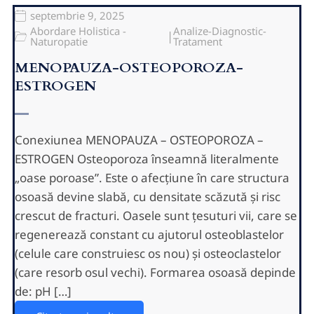
septembrie 9, 2025
Abordare Holistica -
Analize-Diagnostic-
|
Naturopatie
Tratament
MENOPAUZA-OSTEOPOROZA-
ESTROGEN
Conexiunea MENOPAUZA – OSTEOPOROZA –
ESTROGEN Osteoporoza înseamnă literalmente
„oase poroase”. Este o afecțiune în care structura
osoasă devine slabă, cu densitate scăzută și risc
crescut de fracturi. Oasele sunt țesuturi vii, care se
regenerează constant cu ajutorul osteoblastelor
(celule care construiesc os nou) și osteoclastelor
(care resorb osul vechi). Formarea osoasă depinde
de: pH […]