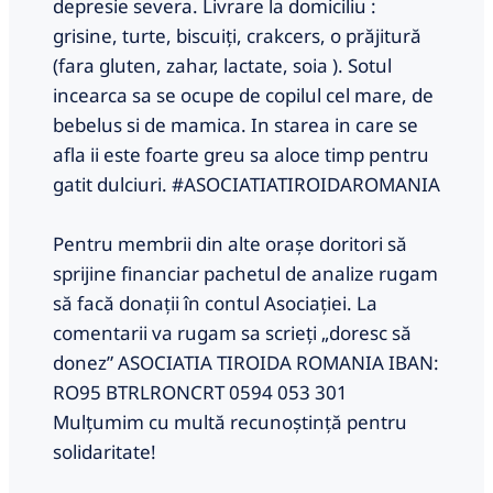
depresie severa. Livrare la domiciliu :
grisine, turte, biscuiți, crakcers, o prăjitură
(fara gluten, zahar, lactate, soia ). Sotul
incearca sa se ocupe de copilul cel mare, de
bebelus si de mamica. In starea in care se
afla ii este foarte greu sa aloce timp pentru
gatit dulciuri. #ASOCIATIATIROIDAROMANIA
Pentru membrii din alte orașe doritori să
sprijine financiar pachetul de analize rugam
să facă donații în contul Asociației. La
comentarii va rugam sa scrieți „doresc să
donez” ASOCIATIA TIROIDA ROMANIA IBAN:
RO95 BTRLRONCRT 0594 053 301
Mulțumim cu multă recunoștință pentru
solidaritate!