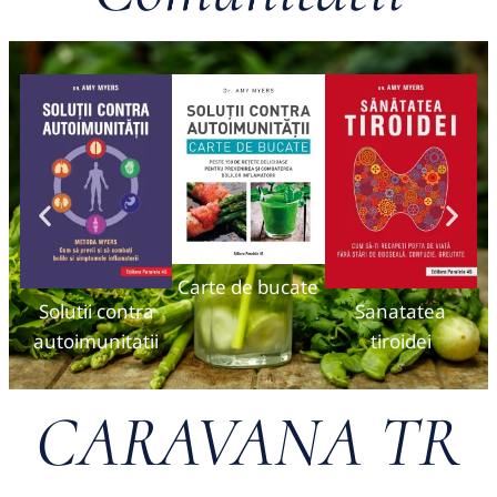
Carte de bucate
Solutii contra
Sanatatea
autoimunitatii
tiroidei
CARAVANA TR