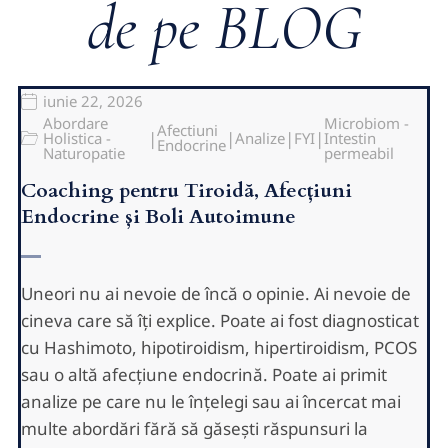
de pe BLOG
iunie 22, 2026
Abordare
Microbiom -
Afectiuni
|
|
|
|
Holistica -
Analize
FYI
Intestin
Endocrine
Naturopatie
permeabil
Coaching pentru Tiroidă, Afecțiuni
Endocrine și Boli Autoimune
Uneori nu ai nevoie de încă o opinie. Ai nevoie de
cineva care să îți explice. Poate ai fost diagnosticat
cu Hashimoto, hipotiroidism, hipertiroidism, PCOS
sau o altă afecțiune endocrină. Poate ai primit
analize pe care nu le înțelegi sau ai încercat mai
multe abordări fără să găsești răspunsuri la