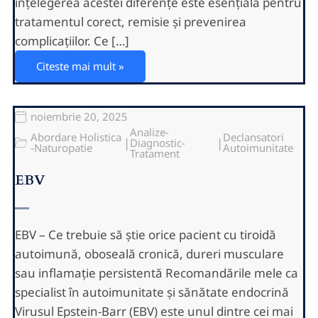
înțelegerea acestei diferențe este esențială pentru
tratamentul corect, remisie și prevenirea
complicațiilor. Ce […]
Citeste mai mult »
noiembrie 20, 2025
Analize-
Abordare Holistica
Declansatori
|
|
Diagnostic-
-Naturopatie
Autoimunitate
Tratament
EBV
EBV – Ce trebuie să știe orice pacient cu tiroidă
autoimună, oboseală cronică, dureri musculare
sau inflamație persistentă Recomandările mele ca
specialist în autoimunitate și sănătate endocrină
Virusul Epstein-Barr (EBV) este unul dintre cei mai