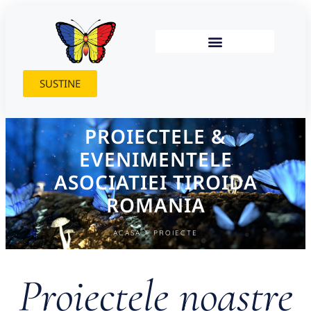
SUSTINE
PROIECTELE &
EVENIMENTELE
ASOCIATIEI TIROIDA
ROMANIA
ACASA
PROIECTE
Proiectele noastre