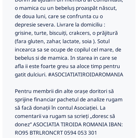
o mamica cu un bebeluș proaspăt născut,
de doua luni, care se confrunta cu o
depresie severa. Livrare la domiciliu :
grisine, turte, biscuiți, crakcers, o prăjitură
(fara gluten, zahar, lactate, soia ). Sotul
incearca sa se ocupe de copilul cel mare, de
bebelus si de mamica. In starea in care se
afla ii este foarte greu sa aloce timp pentru
gatit dulciuri. #ASOCIATIATIROIDAROMANIA
Pentru membrii din alte orașe doritori să
sprijine financiar pachetul de analize rugam
să facă donații în contul Asociației. La
comentarii va rugam sa scrieți „doresc să
donez” ASOCIATIA TIROIDA ROMANIA IBAN:
RO95 BTRLRONCRT 0594 053 301