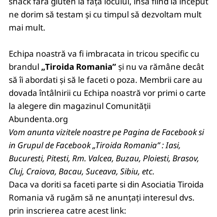
snack fără gluten la fața locului, însă fiind la început
ne dorim să testam și cu timpul să dezvoltam mult
mai mult.
Echipa noastră va fi imbracata in tricou specific cu
brandul
„Tiroida Romania”
și nu va rămâne decât
să îi abordati și să le faceti o poza. Membrii care au
dovada întâlnirii cu Echipa noastră vor primi o carte
la alegere din magazinul Comunității
Abundenta.org
Vom anunta vizitele noastre pe Pagina de Facebook si
in Grupul de Facebook „Tiroida Romania” : Iasi,
Bucuresti, Pitesti, Rm. Valcea, Buzau, Ploiesti, Brasov,
Cluj, Craiova, Bacau, Suceava, Sibiu, etc.
Daca va doriti sa faceti parte si din Asociatia Tiroida
Romania vă rugăm să ne anunțați interesul dvs.
prin inscrierea catre acest link: