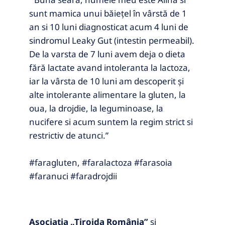
sunt mamica unui băiețel în vârstă de 1
an si 10 luni diagnosticat acum 4 luni de
sindromul Leaky Gut (intestin permeabil).
De la varsta de 7 luni avem deja o dieta
fără lactate avand intoleranta la lactoza,
iar la vârsta de 10 luni am descoperit și
alte intolerante alimentare la gluten, la
oua, la drojdie, la leguminoase, la
nucifere si acum suntem la regim strict si
restrictiv de atunci.”
#faragluten, #faralactoza #farasoia
#faranuci #faradrojdii
Asociația „Tiroida România”
si