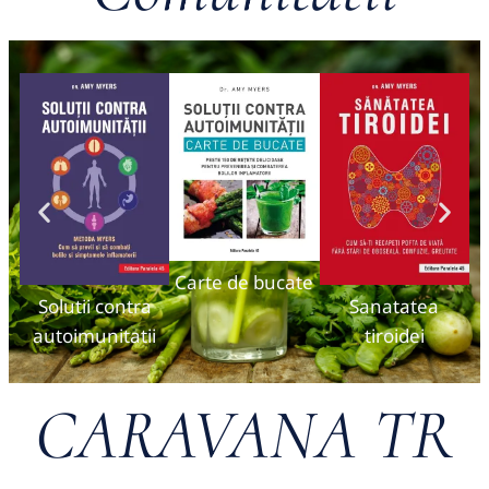
Carte de bucate
Solutii contra
Sanatatea
autoimunitatii
tiroidei
CARAVANA TR