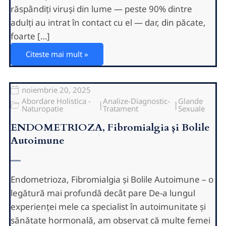
răspândiți viruși din lume — peste 90% dintre
adulți au intrat în contact cu el — dar, din păcate,
foarte […]
Citeste mai mult »
noiembrie 20, 2025
Abordare Holistica -
Analize-Diagnostic-
Glande
|
|
Naturopatie
Tratament
Sexuale
ENDOMETRIOZA, Fibromialgia și Bolile
Autoimune
Endometrioza, Fibromialgia și Bolile Autoimune – o
legătură mai profundă decât pare De-a lungul
experienței mele ca specialist în autoimunitate și
sănătate hormonală, am observat că multe femei