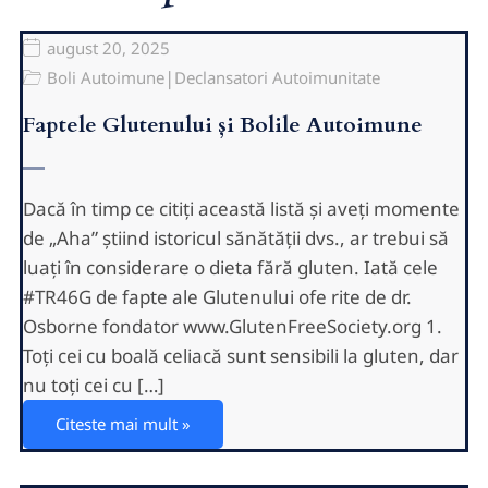
august 20, 2025
|
Boli Autoimune
Declansatori Autoimunitate
Faptele Glutenului și Bolile Autoimune
Dacă în timp ce citiți această listă și aveți momente
de „Aha” știind istoricul sănătății dvs., ar trebui să
luați în considerare o dieta fără gluten. Iată cele
#TR46G de fapte ale Glutenului ofe rite de dr.
Osborne fondator www.GlutenFreeSociety.org 1.
Toți cei cu boală celiacă sunt sensibili la gluten, dar
nu toți cei cu […]
Citeste mai mult »