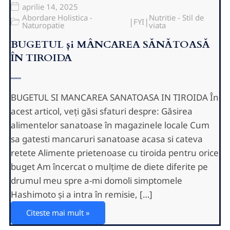
aprilie 14, 2025
Abordare Holistica -
Nutritie - Stil de
|
|
FYI
Naturopatie
viata
BUGETUL și MÂNCAREA SĂNĂTOASĂ
ÎN TIROIDA
BUGETUL SI MANCAREA SANATOASA IN TIROIDA În
acest articol, veți găsi sfaturi despre: Găsirea
alimentelor sanatoase în magazinele locale Cum
sa gatesti mancaruri sanatoase acasa si cateva
retete Alimente prietenoase cu tiroida pentru orice
buget Am încercat o mulțime de diete diferite pe
drumul meu spre a-mi domoli simptomele
Hashimoto și a intra în remisie, […]
Citeste mai mult »