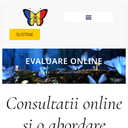
SUSTINE
EVALUARE ONLINE
ACASA
CONSULT MEDICAL
Consultatii online
si o abordare