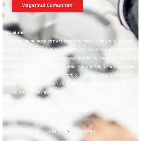
Magazinul Comunitatii
Disclaimer
Conținutul de pe acest site are scop informativ. Conținutul nu este
destinat să înlocuiască sfatul, diagnosticul sau tratamentul medical
profesional. Tiroida Romania nu recomandă sau susține și nu oferă
nicio declarație sau garanție cu privire la analize, medici, produse,
proceduri sau alte informații specifice. Solicitați sfatul unui medic
calificat dacă aveți întrebări cu privire la o afecțiune medicală.
Încrederea în orice informație furnizată de Tiroida Romania este
exclusiv pe propriul risc. Dacă aveți o urgență medicală, sunați la
112 sau la alt număr urgență cunoscut de dvs.
© 2025 by TIROIDA ROMANIA