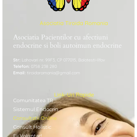
Asociatia Tiroida Romania
Asociatia Pacientilor cu afectiuni
endocrine si boli autoimun endocrine
Str:
Lahovari nr. 99F3, CP 077015, Balotesti-Ilfov
Telefon:
0758 238 280
Email:
tiroidaromania@gmail.com
Link-Uri Rapide
Comunitatea TR
Sistemul Endocrin
Consultatii Online
Consult Holistic
Fii Voluntar!