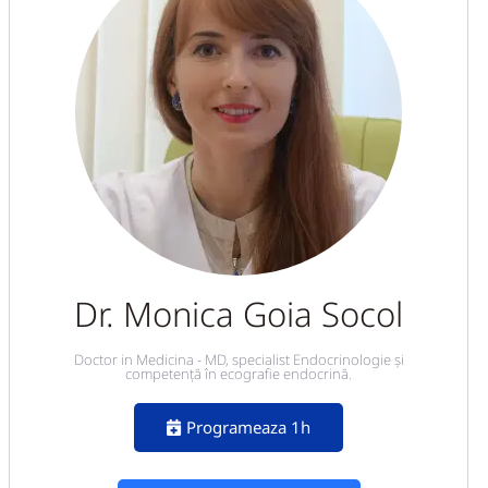
Dr. Monica Goia Socol
Doctor in Medicina - MD, specialist Endocrinologie și
competență în ecografie endocrină.
Programeaza 1h