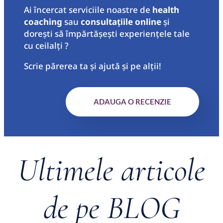
Ai încercat serviciile noastre de
health
coaching
sau
consultațiile online
și
dorești să împărtășești experiențele tale
cu ceilalți ?
Scrie părerea ta şi ajută şi pe alţii!
ADAUGA O RECENZIE
Ultimele articole
de pe BLOG