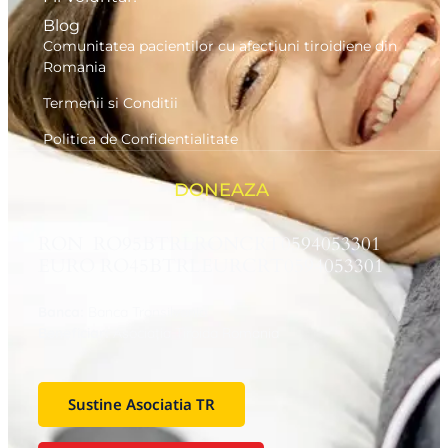
Blog
Comunitatea pacientilor cu afectiuni tiroidiene din
Romania
Termenii si Conditii
Politica de Confidentialitate
DONEAZA
RON RO95BTRLRONCRT0594053301
EURO RO45BTRLEURCRT0594053301
Banca:
Banca Transilvania
Beneficiar:
Asociaţia Tiroida Romania
Sustine Asociatia TR