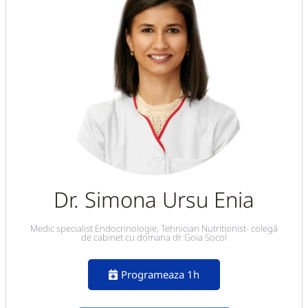
Dr. Simona Ursu Enia
Medic specialist Endocrinologie, Tehnician Nutritionist- colegă
de cabinet cu domana dr. Goia Socol
Programeaza 1h