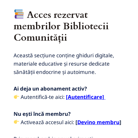
Acces rezervat
membrilor Bibliotecii
Comunității
Această secțiune conține ghiduri digitale,
materiale educative și resurse dedicate
sănătății endocrine și autoimune.
Ai deja un abonament activ?
Autentifică-te aici:
[Autentificare]
Nu ești încă membru?
Activează accesul aici:
[
Devino membru
]