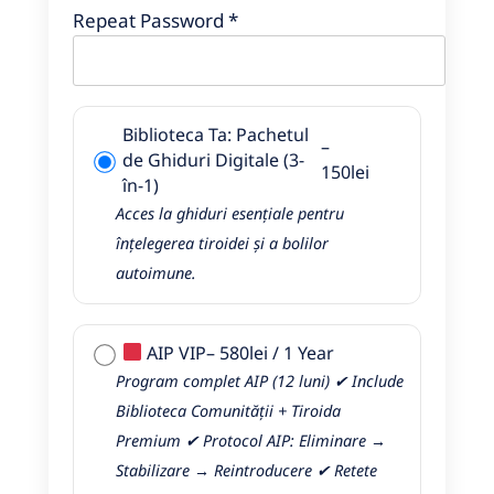
Repeat Password *
Biblioteca Ta: Pachetul
–
de Ghiduri Digitale (3-
150
lei
în-1)
Acces la ghiduri esențiale pentru
înțelegerea tiroidei și a bolilor
autoimune.
AIP VIP
–
580
lei
/
1 Year
Program complet AIP (12 luni) ✔ Include
Biblioteca Comunității + Tiroida
Premium ✔ Protocol AIP: Eliminare →
Stabilizare → Reintroducere ✔ Retete