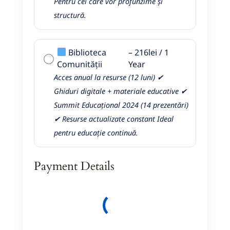
Pentru cei care vor profunzime și
structură.
Biblioteca
–
216
lei
/
1
Comunității
Year
Acces anual la resurse (12 luni) ✔
Ghiduri digitale + materiale educative ✔
Summit Educațional 2024 (14 prezentări)
✔ Resurse actualizate constant Ideal
pentru educație continuă.
Payment Details