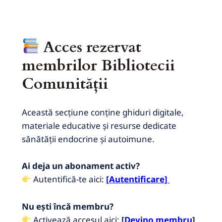
Acces rezervat
membrilor Bibliotecii
Comunității
Această secțiune conține ghiduri digitale,
materiale educative și resurse dedicate
sănătății endocrine și autoimune.
Ai deja un abonament activ?
Autentifică-te aici:
[Autentificare]
Nu ești încă membru?
Activează accesul aici:
[
Devino membru
]