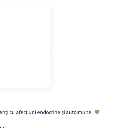
enți cu afecțiuni endocrine și autoimune.
nia