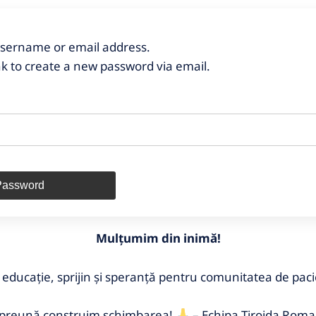
username or email address.
ink to create a new password via email.
Mulțumim din inimă!
educație, sprijin și speranță pentru comunitatea de paci
preună construim schimbarea!
– Echipa Tiroida Roma