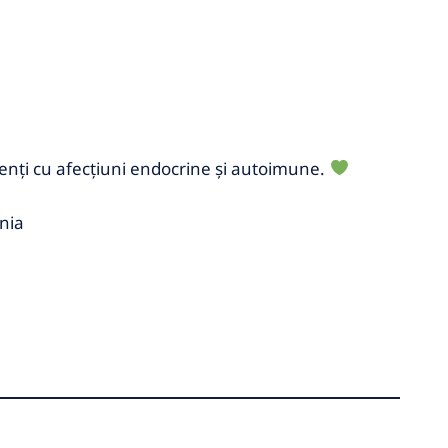
enți cu afecțiuni endocrine și autoimune.
nia